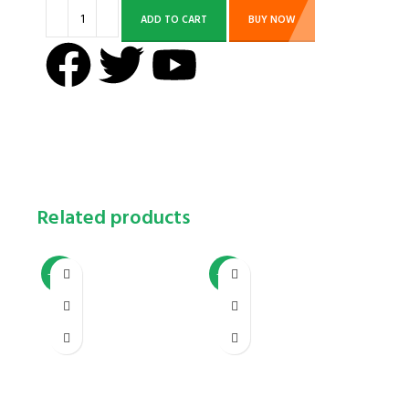
ADD TO CART
BUY NOW
Related products
-26%
-30%
-25%