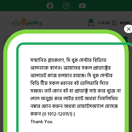
0
৳
0.00
MENU
×
সম্মানিত গ্রাহকগণ, দি বুক সেন্টার বিডিতে
আপনাকে স্বাগত। আমাদের সকল প্রোডাক্টের
আপডেট কাজ চলমান রয়েছে। দি বুক সেন্টার
Lost your password? Please enter your username or email
বিডি টিম সকল ধরনের বই ডেলিভারি দিতে
address. You will receive a link to create a new password
সক্ষম। তাই কোন বই বা প্রোডাক্ট সার্চ করে খুজে না
via email.
পেলে অনুগ্রহ করে লাইভ চ্যাট অথবা নিম্নলিখিত
নম্বরে ফোন করুন অথবা হোয়াটসঅ্যাপে মেসেজ
*
Username or email
করুন (0 1912-120151) |
Thank You