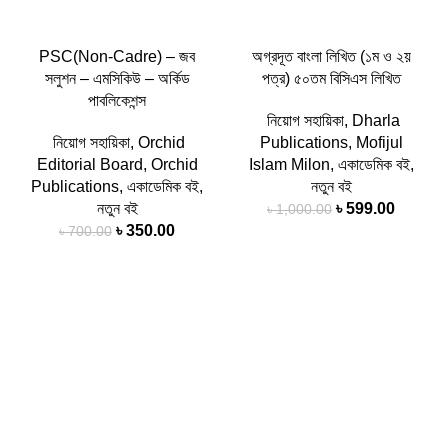
PSC(Non-Cadre) – জব
অগ্রদূত বাংলা লিখিত (১ম ও ২য়
সলুশন – এমসিকিউ – অর্কিড
পত্র) ৫০তম বিসিএস লিখিত
পাবলিকেশন্স
নিয়োগ সহায়িকা
,
Dharla
নিয়োগ সহায়িকা
,
Orchid
Publications
,
Mofijul
Editorial Board
,
Orchid
Islam Milon
,
একাডেমিক বই
,
Publications
,
একাডেমিক বই
,
নতুন বই
নতুন বই
৳
599.00
৳
1,000.00
৳
350.00
৳
700.00
-51%
-47%