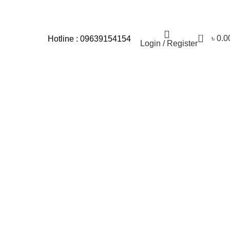
যার জন্য আমরা আন্তরিকভাবে দুঃখিত।
0
৳
0.0
Hotline : 09639154154
Login / Register