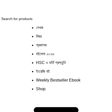
 সিস্টেমের কিছু জায়গায় সমস্যার সম্মুখীন হতে পারেন! সাময়িক সমস্
লেখক
বিষয়
প্রকাশক
বইমেলা ২০২৬
HSC ও ভর্তি প্রস্তুতি
ইংরেজি বই
Weekly Bestseller Ebook
Shop