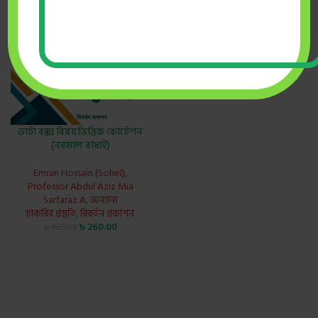
ডাটা বক্স বিষয়ভিত্তিক কোটেশন
(নরমাল বাধাই)
Emran Hossain (Sohel)
,
Professor Abdul Aziz Mia
Sarfaraz A
,
অন্যান্য
চাকরির প্রস্তুতি
,
বিবর্তন প্রকাশন
৳
260.00
৳
420.00