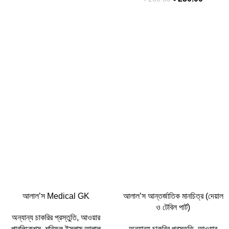
-5%
-7%
আলাল’স Medical GK
আলাল’স আন্তর্জা‌তিক মানচিত্র (দেয়াল
ও টেবিল পার্ট)
অন্যান্য চাকরির প্রস্তুতি
,
আওয়ার
পাবলিকেশন্স
,
শরিফুল ইসলাম আলাল
অন্যান্য চাকরির প্রস্তুতি
,
আওয়ার