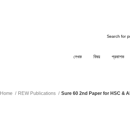
্য জানাচ্ছি - আমাদের সিস্টেম রক্ষনাবেক্ষনের কাজ চলছে... তাই আপ
লেখক
বিষয়
প্রকাশক
Home
REW Publications
Sure 60 2nd Paper for HSC & A