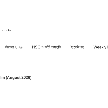
নি সিস্টেমের কিছু জায়গায় সমস্যার সম্মুখীন হতে পারেন! সাময়িক সম
বইমেলা ২০২৬
HSC ও ভর্তি প্রস্তুতি
ইংরেজি বই
Weekly 
lim (August 2026)