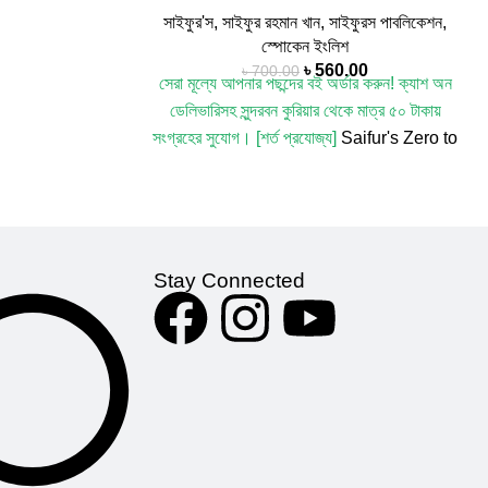
সাইফুর'স
,
সাইফুর রহমান খান
,
সাইফুরস পাবলিকেশন
,
in,
Dr. Md.
স্পোকেন ইংলিশ
or:
ড. আবু মো.
৳
560.00
৳
700.00
দ্দুস সিকদার
সেরা মূল্যে আপনার পছন্দের বই অর্ডার করুন!
ক্যাশ অন
honi
Edition:
ডেলিভারিসহ সুন্দরবন কুরিয়ার থেকে মাত্র ৫০ টাকায়
f Pages: 475
সংগ্রহের সুযোগ। [শর্ত প্রযোজ্য]
Saifur's Zero to
age: Bangla
Hero | সাইফুর'স জিরো থেকে হিরো লেখক :
সাইফুর
রহমান খান
প্রকাশনী :
সাইফুরস পাবলিকেশন
বিষয় :
স্পোকেন ইংলিশ কভার : হার্ড কভার Edition: 2025
Stay Connected