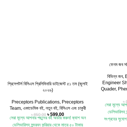
ফেনম জব সল
বিভিন্ন জব
,
Engineer S
প্রিসেপটর্স বিসিএস প্রিলিমিনারি ডাইজেস্ট ৫১ তম (জুলাই
Quader
,
Phen
২০২৬)
৳
Preceptors Publications
,
Preceptors
সেরা মূল্যে আপ
Team
,
একাডেমিক বই
,
নতুন বই
,
বিসিএস এবং চাকুরী
ডেলিভারিসহ স
৳
599.00
৳
850.00
সেরা মূল্যে আপনার পছন্দের বই অর্ডার করুন!
ক্যাশ অন
সংগ্রহের সুযোগ
ডেলিভারিসহ সুন্দরবন কুরিয়ার থেকে
মাত্র ৫০ টাকায়
Job Solution