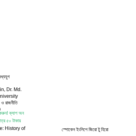
ধ্যযুগ
in
,
Dr. Md.
niversity
 ও রাজনীতি
0
করুন!
ক্যাশ অন
াত্র ৫০ টাকায়
e: History of
স্পোকেন ইংলিশে জিরো টু হিরো
ddle Ages by