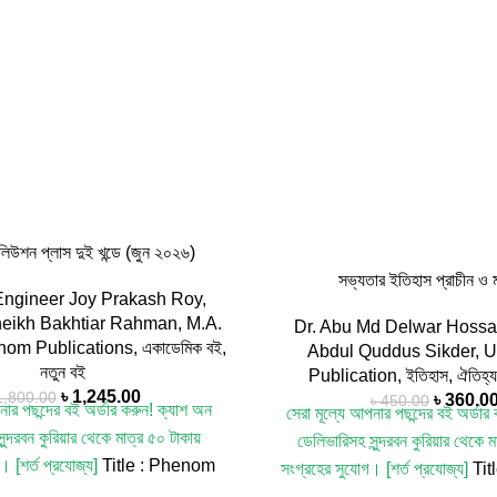
িউশন প্লাস দুই খন্ডে (জুন ২০২৬)
সভ্যতার ইতিহাস প্রাচীন ও ম
Engineer Joy Prakash Roy
,
heikh Bakhtiar Rahman
,
M.A.
Dr. Abu Md Delwar Hossa
om Publications
,
একাডেমিক বই
,
Abdul Quddus Sikder
,
U
নতুন বই
Publication
,
ইতিহাস
,
ঐতিহ্য
৳
1,245.00
1,800.00
৳
360.0
৳
450.00
নার পছন্দের বই অর্ডার করুন!
ক্যাশ অন
সেরা মূল্যে আপনার পছন্দের বই অর্ডার 
ুন্দরবন কুরিয়ার থেকে মাত্র ৫০ টাকায়
ডেলিভারিসহ সুন্দরবন কুরিয়ার থেকে
ম
। [শর্ত প্রযোজ্য]
Title : Phenom
সংগ্রহের সুযোগ। [শর্ত প্রযোজ্য]
Titl
 Plus Vol 1&2 (June 2026) by
Civilization Ancient and Mi