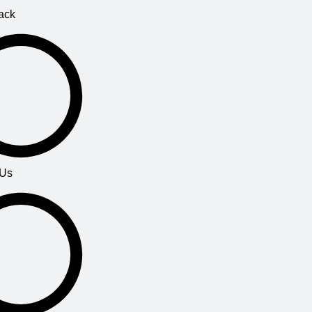
ack
 Us