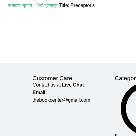
সংগ্রহের সুযোগ। [শর্ত প্রযোজ্য
Title: Preceptor's
M.A. Quade
Digest 51th BCS Preliminary Author:
Rahman (wri
Preceptors Team
Publisher:
Preceptors'
Roy.
Author 
Publications
Category:
বিসিএস এবং চাকুরী
রহমান (লিখন)
প্
Edition: 9th, July 2026 Number of Pages:
Phenom Pub
1304 Country: Bangladesh Language:
Edition: 5th
Bangla/English
3064 Coun
Customer Care
Categor
Contact us at
Live Chat
Email:
thebookcenter@gmail.com