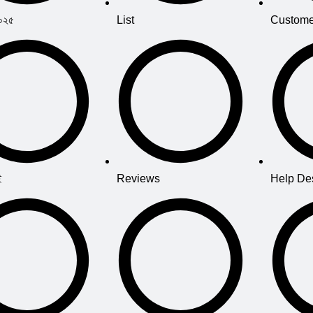
২০২৫
List
Custome
ই
Reviews
Help De