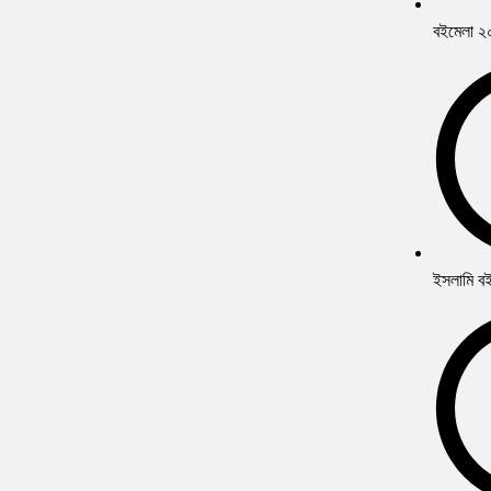
বইমেলা 
ইসলামি ব