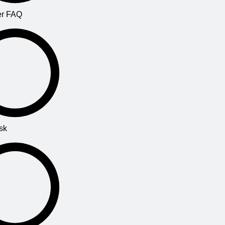
r FAQ
sk