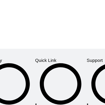
r
,
Engineer Sheikh Bakhtiar
Dr. Abu Md. Delwar Hossa
ting)
Engineer Joy Prakash
Abdul Quddus Sikder
Auth
:
এম এ কাদের,
প্রকৌশলী শেখ বখতিয়ার
দেলোয়ার হোসেন,
ড. মো. আব্দুল কু
রকৌশলী জয় প্রকাশ রায়।
Publisher :
Publisher:
University prokas
lications
Category:
বিভিন্ন জব
3rd, Marrch 2025 Number o
, June 2026 Number of Pages:
Country: Bangladesh Langu
try: Bangladesh Language
: Bengali/English
y
Quick Link
Support