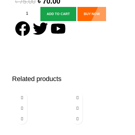
৳
70.00
৳
75.00
ADD TO CART
BUY NOW
Related products
-28%
-50%