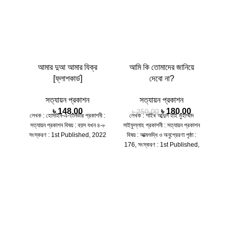
আমার দুআ আমার যিক্‌র
আমি কি তোমাদের জানিয়ে
কাল
[ফ্লাশকার্ড]
দেবো না?
সত্যায়ন প্রকাশন
সত্যায়ন প্রকাশন
৳
148.00
৳
180.00
৳
250.00
লেখক : হোসাইন-এ-তানভীর প্রকাশনী :
লেখক : শাইখ আব্দুল হাই মুহাম্মাদ
লেখক
সত্যায়ন প্রকাশন
বিষয় : বয়স যখন ৪-৮
সাইফুল্লাহ প্রকাশনী :
সত্যায়ন প্রকাশন
হুদহুদ
সংস্করণ : 1st Published, 2022
বিষয় : আত্মশুদ্ধি ও অনুপ্রেরণা পৃষ্ঠা :
ইসলাম
176, সংস্করণ : 1st Published,
কভা
2022
Pub