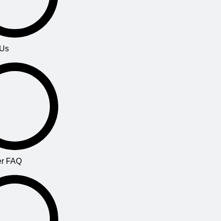
 Us
r FAQ