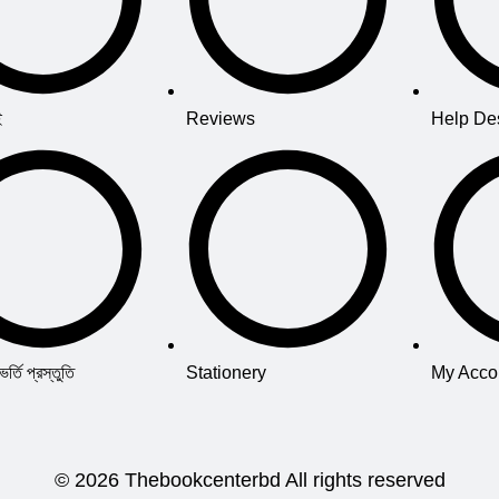
ই
Reviews
Help De
তি প্রস্তুতি
Stationery
My Acco
© 2026 Thebookcenterbd All rights reserved