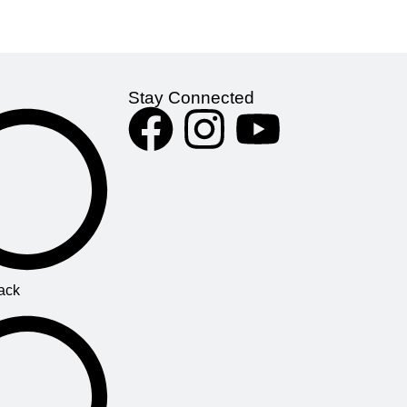
Bakhtiar Rahman (writing)
m
Engineer Joy Prakash Roy.
Author
:
এম এ কাদের,
প্রকৌশলী শেখ বখতিয়ার রহমান
pril
(লিখন)
প্রকৌশলী জয় প্রকাশ রায়।
968
Publisher :
Phenom Publications
Stay Connected
uage:
Category:
বিভিন্ন জব
Edition: 5th,
June 2026 Number of Pages:
3064 Country: Bangladesh
Language : Bengali/English
ack