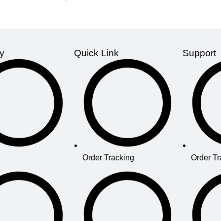
Author:
Preceptors Tea
প্রযোজ্য]
Title: History of Africa
Publisher:
Preceptors'
Dr. Abu Md Delwar Hossain
Publications
Edition: 6th, A
thor:
ড. আবু মোঃ দেলোয়ার হোসেন
2026 Number of Pages: 
isher:
University Publication
y
Quick Link
Support
Country: Bangladesh Lang
ition: July 2025 Number of
Bangla
s: 518 Country: Bangladesh
Language: Bangla
Order Tracking
Order Tr