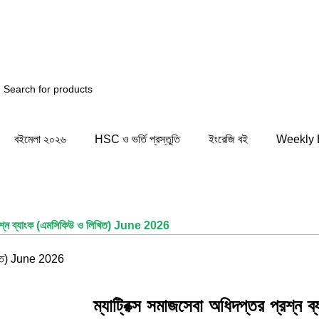
পনি সিস্টেমের কিছু জায়গায় সমস্যার সম্মুখীন হতে পারেন! সাময়িক স
বইমেলা ২০২৬
HSC ও ভর্তি প্রস্তুতি
ইংরেজি বই
Weekly 
 প্রশ্ন ব্যাংক (এমসিকিউ ও লিখিত) June 2026
ম্যাট্রিক্স সমাজসেবা অধিদপ্তর প্রশ্