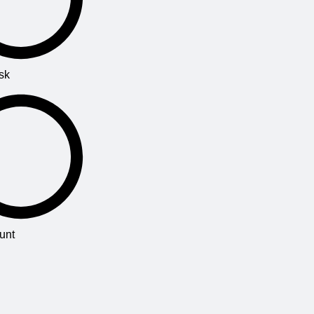
sk
unt