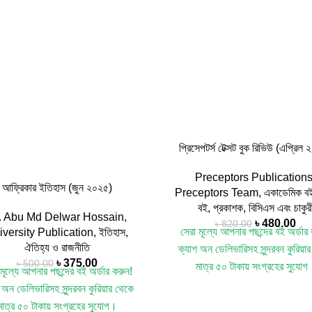
প্রিসেপটর্স টেক্সট বুক রিভিউ (এপ্রিল
Preceptors Publication
আফ্রিকার ইতিহাস (জুন ২০২৫)
Preceptors Team
,
একাডেমিক ব
বই
,
প্রকাশক
,
বিসিএস এবং চাকুর
. Abu Md Delwar Hossain
,
৳
480.00
৳
820.00
সেরা মূল্যে আপনার পছন্দের বই অর্ডার
iversity Publication
,
ইতিহাস
,
ঐতিহ্য ও রাজনীতি
ক্যাশ অন ডেলিভারিসহ সুন্দরবন কুরিয়া
৳
375.00
৳
500.00
মাত্র ৫০ টাকায় সংগ্রহের সুযোগ
মূল্যে আপনার পছন্দের বই অর্ডার করুন!
[শর্ত প্রযোজ্য]
Title: Preceptors
 অন ডেলিভারিসহ সুন্দরবন কুরিয়ার থেকে
Book Review (TBR) April 
মাত্র ৫০ টাকায় সংগ্রহের সুযোগ।