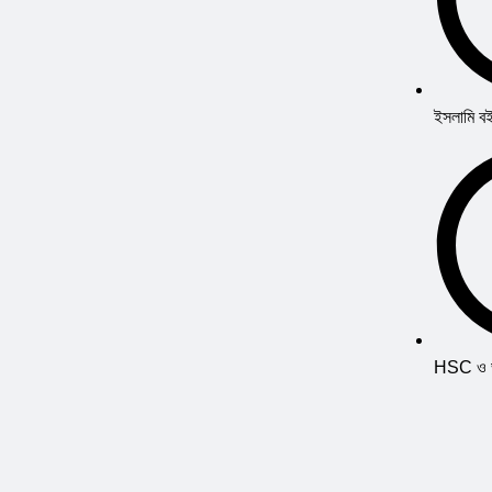
ইসলামি ব
HSC ও ভর্