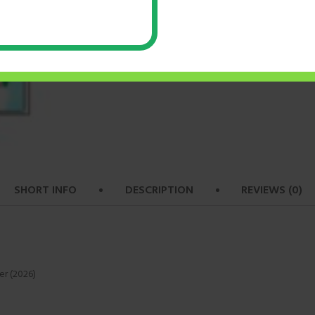
ADD TO CART
BUY NOW
SHORT INFO
DESCRIPTION
REVIEWS (0)
er (2026)