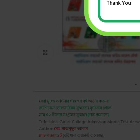
Thank You
Click to enlarge
সেরা মূল্যে আপনার পছন্দের বই অর্ডার করুন!
ক্যাশ অন ডেলিভারিসহ সুন্দরবন কুরিয়ার থেকে
মাত্র ৫০ টাকায় সংগ্রহের সুযোগ। [শর্ত প্রযোজ্য]
Title: Ideal Cadet College Admission Model Test Answ
Author:
মোঃ মাকসুদুল আলম
প্রাক্তন ক্যাডেট
(বরিশাল ক্যাডেট কলেজ),