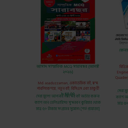
ফেনম 
আসাদ সাম্প্রতিক MCQ সারাবছর (আগস্ট
বিভিন্
২০২৬)
Engine
Quader
Md. asaduzzaman
,
একাডেমিক বই
,
ছন্দ
পাবলিকেশন্স
,
নতুন বই
,
বিসিএস এবং চাকুরী
সেরা ম
৳
60.00
সেরা মূল্যে আপনার পছন্দের বই অর্ডার করুন!
ক্যাশ অ
ক্যাশ অন ডেলিভারিসহ সুন্দরবন কুরিয়ার থেকে
মাত্র ৫
মাত্র ৫০ টাকায় সংগ্রহের সুযোগ। [শর্ত প্রযোজ্য]
Title :
(June
Asad Latest MCQ
She
One Year (July