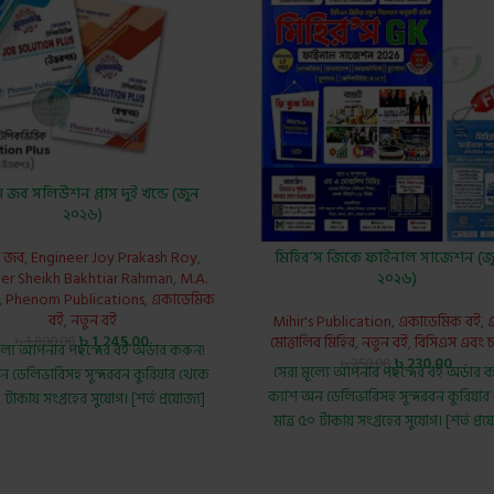
জব সলিউশন প্লাস দুই খন্ডে (জুন
২০২৬)
মিহির’স জিকে ফাইনাল সাজেশন (জ
ন জব
,
Engineer Joy Prakash Roy
,
২০২৬)
er Sheikh Bakhtiar Rahman
,
M.A.
,
Phenom Publications
,
একাডেমিক
বই
,
নতুন বই
Mihir's Publication
,
একাডেমিক বই
,
এ
৳
1,245.00
মোত্তালিব মিহির
,
নতুন বই
,
বিসিএস এবং চ
৳
1,800.00
ূল্যে আপনার পছন্দের বই অর্ডার করুন!
৳
230.00
৳
250.00
সেরা মূল্যে আপনার পছন্দের বই অর্ডার 
ন ডেলিভারিসহ সুন্দরবন কুরিয়ার থেকে
ক্যাশ অন ডেলিভারিসহ সুন্দরবন কুরিয়ার
০ টাকায় সংগ্রহের সুযোগ। [শর্ত প্রযোজ্য]
মাত্র ৫০ টাকায় সংগ্রহের সুযোগ। [শর্ত প্রয
 Phenom Job Solution Plus Vol 1&2
 2026) by
M.A. Quader
,
Engineer
Mihir's GK Final
ikh Bakhtiar Rahman (writing)
Suggestion (jul
Title
: