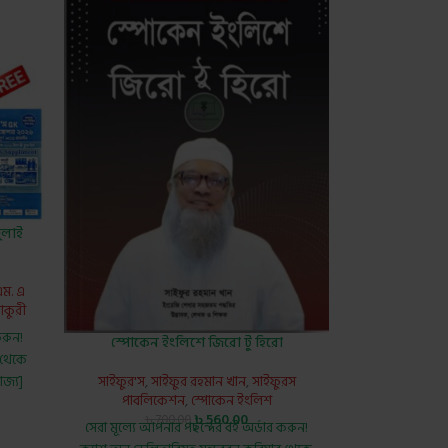
ুলাই
ম. এ
াকুরী
করুন!
স্পোকেন ইংলিশে জিরো টু হিরো
 থেকে
োজ্য]
সাইফুর'স
,
সাইফুর রহমান খান
,
সাইফুরস
পাবলিকেশন
,
স্পোকেন ইংলিশ
৳
560.00
৳
700.00
সেরা মূল্যে আপনার পছন্দের বই অর্ডার করুন!
y