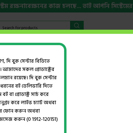
নাবেক্ষনের কাজ চলছে... তাই আপনি সিস্টেমের কিছু জ
বইমেলা ২০২৬
HSC ও ভর্তি প্রস্তুতি
ইংরেজি বই
Week
গণ, দি বুক সেন্টার বিডিতে
। আমাদের সকল প্রোডাক্টের
ান রয়েছে। দি বুক সেন্টার
ভর্তির মডেল টেস্ট উত্তরপত্র (২০২৬)
ধরনের বই ডেলিভারি দিতে
বই বা প্রোডাক্ট সার্চ করে
নুগ্রহ করে লাইভ চ্যাট অথবা
্বরে ফোন করুন অথবা
আইডিয়াল ক্যাডেট কলেজ ভর্তির মডেল ট
মেসেজ করুন (0 1912-120151)
৳
400.00
৳
500.00