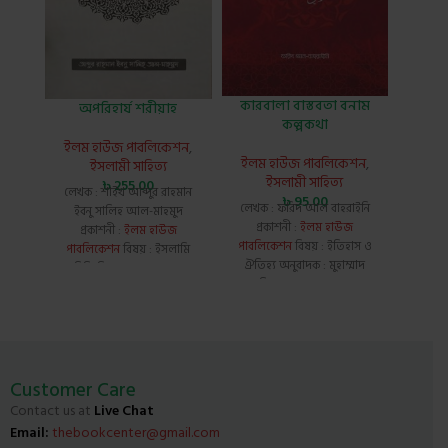
কারবালা বাস্তবতা বনাম
অপরিহার্য শরীয়াহ
তাওহিদ
কল্পকথা
ইলম হাউজ পাবলিকেশন
,
ইলম 
ইলম হাউজ পাবলিকেশন
,
ইসলামী সাহিত্য
ইসলামী সাহিত্য
৳
255.00
লেখক : শাইখ আব্দুর রাহমান
লেখক
৳
95.00
লেখক : ফরিদ আল বাহরাইনি
ইবনু সালিহ আল-মাহমুদ
জিবরিল 
প্রকাশনী :
ইলম হাউজ
প্রকাশনী :
ইলম হাউজ
পাবল
পাবলিকেশন
বিষয় : ইতিহাস ও
পাবলিকেশন
বিষয় : ইসলামি
আকীদা পৃ
ঐতিহ্য অনুবাদক : মুহাম্মাদ
বিধি-বিধান ও মাসআলা-
কভার, স
নাফিস নাওয়ার সম্পাদক :
মাসায়েল পৃষ্ঠা : 267, কভার :
মাওলানা মানযুরুল কারিম কভার
হার্ড কভার, সংস্করণ : 1st
: পেপার ব্যাক
Published, 2022
Customer Care
Contact us at
Live Chat
Email:
thebookcenter@gmail.com