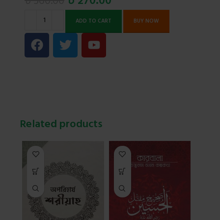
৳
270.00
৳
560.00
ADD TO CART
BUY NOW
Related products