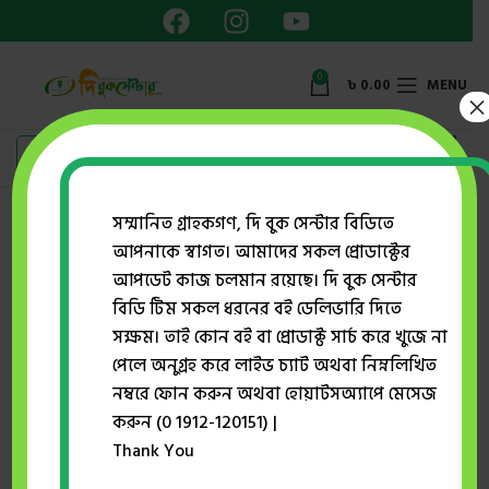
0
৳
0.00
MENU
×
সম্মানিত গ্রাহকগণ, দি বুক সেন্টার বিডিতে
আপনাকে স্বাগত। আমাদের সকল প্রোডাক্টের
Home
Mohammad Abdul Latif
আপডেট কাজ চলমান রয়েছে। দি বুক সেন্টার
অদিতি মডেল টেস্ট ও সাম্প্রতিক সমাচার (৪৭ তম বিসিএস
বিডি টিম সকল ধরনের বই ডেলিভারি দিতে
প্রিলি)
সক্ষম। তাই কোন বই বা প্রোডাক্ট সার্চ করে খুজে না
পেলে অনুগ্রহ করে লাইভ চ্যাট অথবা নিম্নলিখিত
নম্বরে ফোন করুন অথবা হোয়াটসঅ্যাপে মেসেজ
-19%
করুন (0 1912-120151) |
SOLD O
Thank You
UT