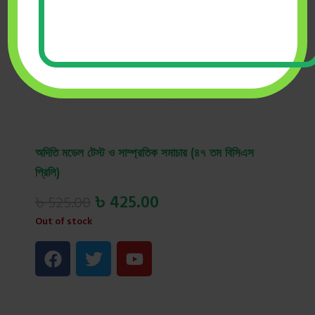
Click to enlarge
অদিতি মডেল টেস্ট ও সাম্প্রতিক সমাচার (৪৭ তম বিসিএস
প্রিলি)
৳
425.00
৳
525.00
Out of stock