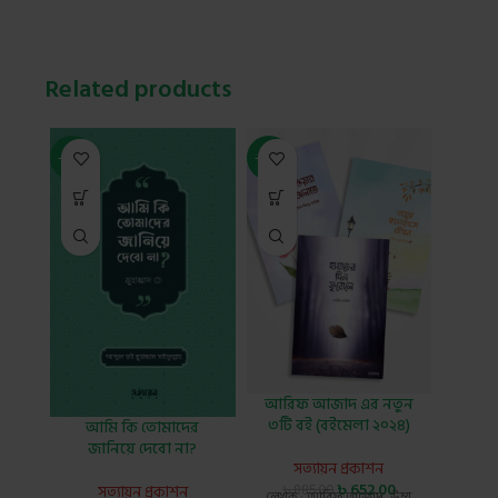
Related products
-28%
-26%
-21%
আরিফ আজাদ এর নতুন
ইসলা
৩টি বই (বইমেলা ২০২৪)
আমি কি তোমাদের
জানিয়ে দেবো না?
সত্যায়ন প্রকাশন
স
৳
652.00
সত্যায়ন প্রকাশন
৳
885.00
লেখক : আরিফ আজাদ, উম্মু