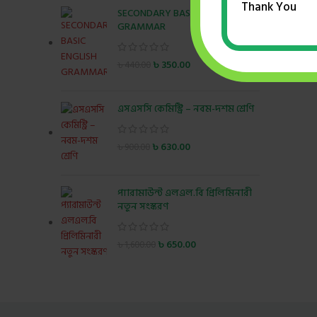
Thank You
SECONDARY BASIC ENGLISH
GRAMMAR
৳
350.00
৳
440.00
এসএসসি কেমিস্ট্রি – নবম-দশম শ্রেণি
৳
630.00
৳
900.00
প্যারামাউন্ট এলএল.বি প্রিলিমিনারী
নতুন সংস্করণ
৳
650.00
৳
1,600.00