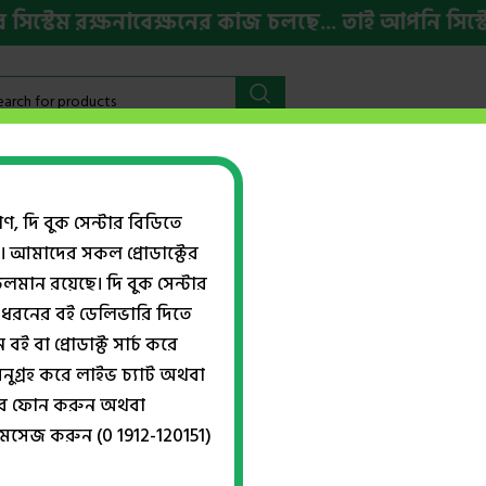
টেম রক্ষনাবেক্ষনের কাজ চলছে... তাই আপনি সিস্টেমের
বইমেলা ২০২৬
HSC ও ভর্তি প্রস্তুতি
ইংরেজি বই
Week
গণ, দি বুক সেন্টার বিডিতে
। আমাদের সকল প্রোডাক্টের
Show
ান রয়েছে। দি বুক সেন্টার
ধরনের বই ডেলিভারি দিতে
বই বা প্রোডাক্ট সার্চ করে
্স সমাজসেবা অধিদপ্তর প্রশ্ন ব্যাংক
নুগ্রহ করে লাইভ চ্যাট অথবা
িকিউ ও লিখিত) June 2026
্বরে ফোন করুন অথবা
মেসেজ করুন (0 1912-120151)
িকা
,
Dr. Md. Shakhawat Hossain
,
UBLICATIONS
,
একাডেমিক বই
,
নতুন
বই