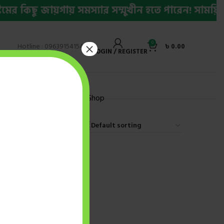
 কিছু জায়গায় সমস্যার সম্মুখীন হতে পারেন! সাময়িক 
0
×
Hotline : 09639154154
৳
0.00
LOGIN / REGISTER
ly Bestseller Ebook
Shop
9
12
18
24