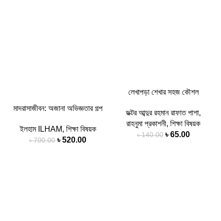
লেখাপড়া শেখার সহজ কৌশল
মাদরাসাজীবন: অজানা অভিজ্ঞতার গল্প
ডক্টর আব্দুর রহমান রাফাত পাশা
,
রাহনুমা প্রকাশনী
,
শিক্ষা বিষয়ক
ইলহাম ILHAM
,
শিক্ষা বিষয়ক
৳
65.00
৳
140.00
৳
520.00
৳
700.00
-3%