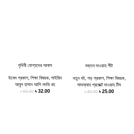
পৃথিবী যোগ্যদের আবাস
মক্তব দাওয়াহ শীট
উমেদ প্রকাশ
,
শিক্ষা বিষয়ক
,
সাইয়িদ
নতুন বই
,
পড় প্রকাশ
,
শিক্ষা বিষয়ক
,
আবুল হাসান আলি নদভি রহ
সাদাক্বাহ প্রজেক্ট দাওয়াহ টিম
৳
32.00
৳
25.00
৳
50.00
৳
40.00
-26%
-54%