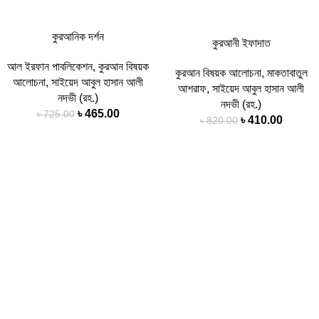
কুরআনিক দর্শন
কুরআনী ইফাদাত
আল ইরফান পাবলিকেশন
,
কুরআন বিষয়ক
কুরআন বিষয়ক আলোচনা
,
মাকতাবাতুল
আলোচনা
,
সাইয়েদ আবুল হাসান আলী
আশরাফ
,
সাইয়েদ আবুল হাসান আলী
নদভী (রহ.)
নদভী (রহ.)
Original
Current
৳
465.00
৳
725.00
Original
Curren
৳
410.00
৳
820.00
price
price
price
price
was:
is:
was:
is:
৳ 725.00.
৳ 465.00.
-41%
৳ 820.00.
৳ 410.0