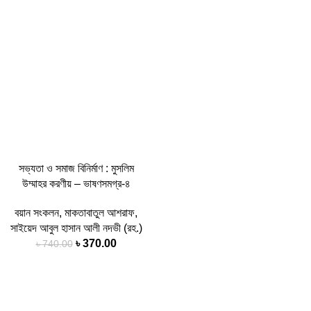
সভ্যতা ও সমাজ বিনির্মাণ : মুসলিম
উম্মাহর করণীয় – ভাষণসমগ্র-৪
বয়ান সংকলন
,
মাকতাবাতুল আশরাফ
,
সাইয়েদ আবুল হাসান আলী নদভী (রহ.)
Original
Current
৳
370.00
৳
740.00
price
price
was:
is:
৳ 740.00.
৳ 370.00.