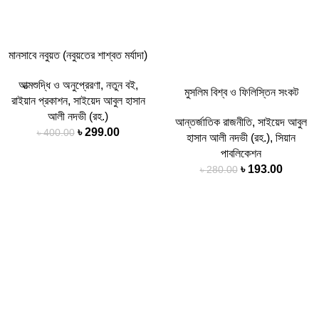
মানসাবে নবুয়ত (নবুয়তের শাশ্বত মর্যাদা)
আত্মশুদ্ধি ও অনুপ্রেরণা
,
নতুন বই
,
মুসলিম বিশ্ব ও ফিলিস্তিন সংকট
রাইয়ান প্রকাশন
,
সাইয়েদ আবুল হাসান
আলী নদভী (রহ.)
আন্তর্জাতিক রাজনীতি
,
সাইয়েদ আবুল
Original
Current
৳
299.00
৳
400.00
হাসান আলী নদভী (রহ.)
,
সিয়ান
price
price
পাবলিকেশন
was:
is:
Original
Curren
৳
193.00
৳
280.00
৳ 400.00.
৳ 299.00.
price
price
was:
is:
-41%
-47%
৳ 280.00.
৳ 193.0