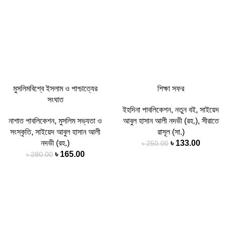
মুসলিমবিশ্বে ইসলাম ও পাশ্চাত্যের
শিক্ষা সফর
সংঘাত
ইহদিনা পাবলিকেশন
,
নতুন বই
,
সাইয়েদ
নাশাত পাবলিকেশন
,
মুসলিম সভ্যতা ও
আবুল হাসান আলী নদভী (রহ.)
,
সীরাতে
সংস্কৃতি
,
সাইয়েদ আবুল হাসান আলী
রাসূল (সা.)
Original
Curren
নদভী (রহ.)
৳
133.00
৳
250.00
Original
Current
price
price
৳
165.00
৳
280.00
price
price
was:
is:
was:
is:
৳ 250.00.
৳ 133.0
-50%
৳ 280.00.
৳ 165.00.