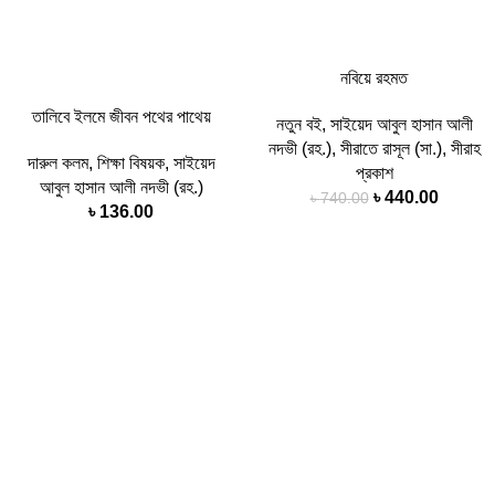
নবিয়ে রহমত
তালিবে ইলমে জীবন পথের পাথেয়
নতুন বই
,
সাইয়েদ আবুল হাসান আলী
নদভী (রহ.)
,
সীরাতে রাসূল (সা.)
,
সীরাহ
দারুল কলম
,
শিক্ষা বিষয়ক
,
সাইয়েদ
প্রকাশ
আবুল হাসান আলী নদভী (রহ.)
Original
Curren
৳
440.00
৳
740.00
৳
136.00
price
price
was:
is:
৳ 740.00.
৳ 440.0
-25%
-31%