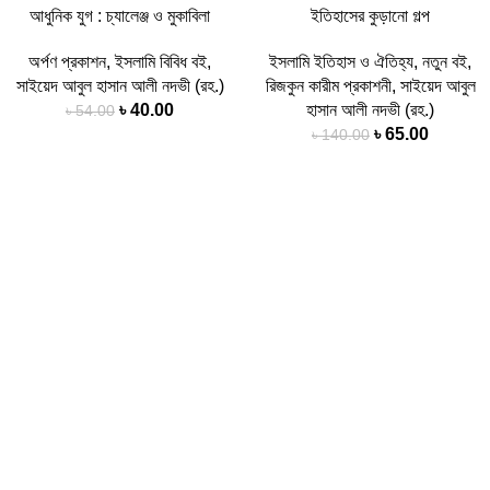
আধুনিক যুগ : চ্যালেঞ্জ ও মুকাবিলা
ইতিহাসের কুড়ানো গল্প
অর্পণ প্রকাশন
,
ইসলামি বিবিধ বই
,
ইসলামি ইতিহাস ও ঐতিহ্য
,
নতুন বই
,
সাইয়েদ আবুল হাসান আলী নদভী (রহ.)
রিজকুন কারীম প্রকাশনী
,
সাইয়েদ আবুল
Original
Current
৳
40.00
হাসান আলী নদভী (রহ.)
৳
54.00
price
price
Original
Current
৳
65.00
৳
140.00
was:
is:
price
price
৳ 54.00.
৳ 40.00.
was:
is:
-36%
-50%
৳ 140.00.
৳ 65.00.