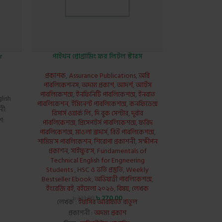
r
পাইথন প্রোগ্রামিং ফর লিটল স্টারস
প্রকাশক
,
Assurance Publications
,
অগ্নি
পাবলিকেশনস
,
অদম্য প্রকাশ
,
আদর্শ
,
আর্টস
পাবলিকেশন্স
,
ইনফিনিটি পাবলিকেশন্স
,
ইনবাত
lish
পাবলিকেশন
,
ইমিনেন্ট পাবলিকেশন্স
,
কনফিডেন্স
নী:
রিসার্স ওয়ার্ক লি.
,
দি বুক সেন্টার
,
দুর্বার
ription
শ:
পাবলিকেশন্স
,
প্রিসেপটর্স পাবলিকেশন্স
,
ফরিদ
পাবলিকেশন্স
,
মাওলা ব্রাদার্স
,
রিউ পাবলিকেশন্স
,
শামিম’স পাবলিকেশন
,
শিরোপা প্রকাশনী
,
সন্দীপন
প্রকাশন
,
সাইফুর'স
,
Fundamentals of
Technical English for Engneering
Students
,
HSC ও ভর্তি প্রস্তুতি
,
Weekly
Bestseller Ebook
,
অভিযাত্রী পাবলিকেশন্স
,
ইংরেজি বই
,
বইমেলা ২০২৬
,
বিষয়
,
লেখক
৳
270.00
৳
333.00
লেখক :
ইয়াসির আরাফাত রাতুল
প্রকাশনী :
অদম্য প্রকাশ