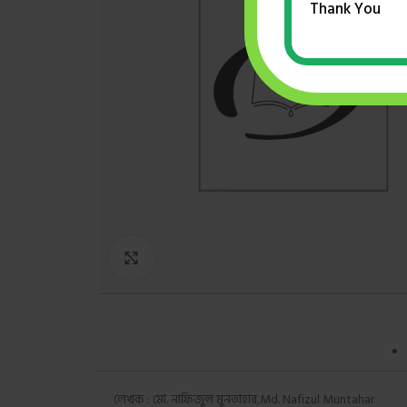
Thank You
Click to enlarge
লেখক : মো. নাফিজুল মুনতাহার,Md. Nafizul Muntahar