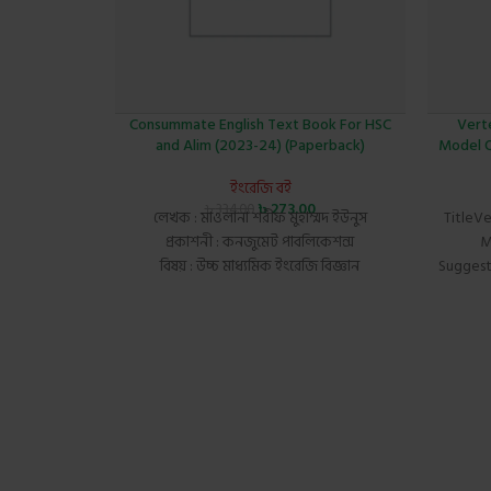
Consummate English Text Book For HSC
Vert
and Alim (2023-24) (Paperback)
Model Q
ইংরেজি বই
৳
273.00
৳
334.00
লেখক : মাওলানা শরীফ মুহাম্মদ ইউনুস
TitleV
প্রকাশনী : কনজুমেট পাবলিকেশন্স
M
বিষয় : উচ্চ মাধ্যমিক ইংরেজি বিজ্ঞান
Suggest
পৃষ্ঠা : 512, কভার : পেপার ব্যাক, সংস্করণ : 4th
Vert
Edition, 2023
Model Q
আইএসবিএন : 9789843430458