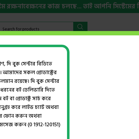
নাবেক্ষনের কাজ চলছে... তাই আপনি সিস্টেমের কিছু জ
বইমেলা ২০২৬
HSC ও ভর্তি প্রস্তুতি
ইংরেজি বই
Week
গণ, দি বুক সেন্টার বিডিতে
। আমাদের সকল প্রোডাক্টের
ান রয়েছে। দি বুক সেন্টার
ronunciation
ধরনের বই ডেলিভারি দিতে
বই বা প্রোডাক্ট সার্চ করে
নুগ্রহ করে লাইভ চ্যাট অথবা
্বরে ফোন করুন অথবা
VERTEX British & American 
মেসেজ করুন (0 1912-120151)
৳
310.00
৳
320.00