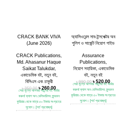
CRACK BANK VIVA
অ্যাসিওরেন্স সাব-ইন্সপেক্টর অব
শীকর
(June 2026)
পুলিশ ও সার্জেন্ট নিয়োগ গাইড
CRACK Publications
,
Assurance
দুর
Md. Ahasanur Haque
Publications
,
Pub
Saikat Talukdar
,
নিয়োগ সহায়িকা
,
একাডেমিক
একাডেমিক বই
,
নতুন বই
,
বই
,
নতুন বই
ন
বিসিএস এবং চাকুরী
৳
520.00
৳
990.00
সেরা মূল্যে আপনার পছন্দের বই অর্ডার
৳
260.00
৳
350.00
করুন!
ক্যাশ অন ডেলিভারিসহ সুন্দরবন
সেরা মূল্যে আপনার পছন্দের বই অর্ডার
সেরা
কুরিয়ার থেকে
মাত্র ৫০ টাকায় সংগ্রহের
করুন!
ক্যাশ অন ডেলিভারিসহ সুন্দরবন
করু
সুযোগ। [শর্ত প্রযোজ্য]
কুরিয়ার থেকে
মাত্র ৫০ টাকায় সংগ্রহের
কুরিয়
সুযোগ। [শর্ত প্রযোজ্য]
স
Assurance
Shi
Title
:
Sub-Inspect
ক্র্যাক ব্যাংক ভাইবা
(Pr
of Police
(জুন ২০২৬) by
মোঃ
Title
:
আহসানুর হক সৈকত
Mo