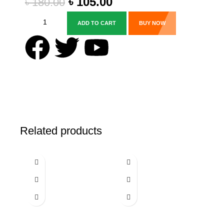
৳
105.00
৳
180.00
ADD TO CART
BUY NOW
Related products
-26%
-47%
-45%