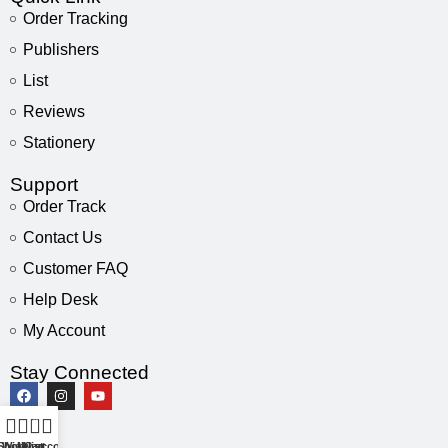
Order Tracking
Publishers
List
Reviews
Stationery
Support
Order Track
Contact Us
Customer FAQ
Help Desk
My Account
Stay Connected
0
Shop
Wishlist
My account
Cart