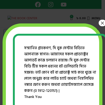
0
৳
0.00
MENU
×
সম্মানিত গ্রাহকগণ, দি বুক সেন্টার বিডিতে
আপনাকে স্বাগত। আমাদের সকল প্রোডাক্টের
Home
প্রকাশক
সন্দীপন প্রকাশন
আপডেট কাজ চলমান রয়েছে। দি বুক সেন্টার
রাসূলে আরাবি (সা.) হার্ডকাভার
বিডি টিম সকল ধরনের বই ডেলিভারি দিতে
Click to enlarge
সক্ষম। তাই কোন বই বা প্রোডাক্ট সার্চ করে খুজে না
পেলে অনুগ্রহ করে লাইভ চ্যাট অথবা নিম্নলিখিত
-25%
নম্বরে ফোন করুন অথবা হোয়াটসঅ্যাপে মেসেজ
করুন (0 1912-120151) |
রাসূলে আরাবি (সা.) হার্ডকাভার
Thank You