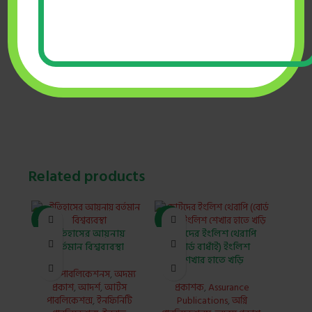
৳
415.00
৳
550.00
ADD TO CART
BUY NOW
Related products
-31%
-2%
-31%
ইতিহাসের আয়নায়
ছোটদের ইংলিশ থেরাপি
বর্তমান বিশ্বব্যবস্থা
(বোর্ড বাধাঁই) ইংলিশ
শেখার হাতে খড়ি
অগ্নি পাবলিকেশনস
,
অদম্য
প্রকাশ
,
আদর্শ
,
আর্টস
প্রকাশক
,
Assurance
পাবলিকেশন্স
,
ইনফিনিটি
Publications
,
অগ্নি