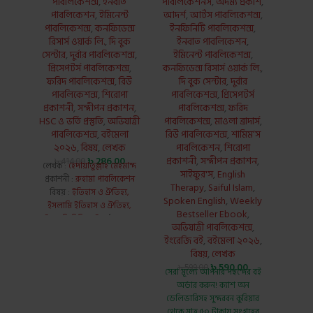
পাবলিকেশন্স
,
ইনবাত
পাবলিকেশনস
,
অদম্য প্রকাশ
,
পাবলিকেশন
,
ইমিনেন্ট
আদর্শ
,
আর্টস পাবলিকেশন্স
,
পাবলিকেশন্স
,
কনফিডেন্স
ইনফিনিটি পাবলিকেশন্স
,
রিসার্স ওয়ার্ক লি.
,
দি বুক
ইনবাত পাবলিকেশন
,
সেন্টার
,
দুর্বার পাবলিকেশন্স
,
ইমিনেন্ট পাবলিকেশন্স
,
সবুজ প
প্রিসেপটর্স পাবলিকেশন্স
,
কনফিডেন্স রিসার্স ওয়ার্ক লি.
,
ফরিদ পাবলিকেশন্স
,
রিউ
দি বুক সেন্টার
,
দুর্বার
পাবলিকেশন্স
,
শিরোপা
পাবলিকেশন্স
,
প্রিসেপটর্স
প্র
প্রকাশনী
,
সন্দীপন প্রকাশন
,
পাবলিকেশন্স
,
ফরিদ
Pu
HSC ও ভর্তি প্রস্তুতি
,
অভিযাত্রী
পাবলিকেশন্স
,
মাওলা ব্রাদার্স
,
পাবলি
পাবলিকেশন্স
,
বইমেলা
রিউ পাবলিকেশন্স
,
শামিম’স
আদর্শ
২০২৬
,
বিষয়
,
লেখক
পাবলিকেশন
,
শিরোপা
ইনফি
৳
286.00
প্রকাশনী
,
সন্দীপন প্রকাশন
,
ইন
৳
414.00
লেখক :
হেদায়াতুল্লাহ মেহমান্দ
সাইফুর'স
,
English
ইমিন
প্রকাশনী :
রুহামা পাবলিকেশন
Therapy
,
Saiful Islam
,
কনফিডেন
বিষয় :
ইতিহাস ও ঐতিহ্য,
Spoken English
,
Weekly
দি 
ইসলামি ইতিহাস ও ঐতিহ্য,
Bestseller Ebook
,
পাবল
ইসলামি বিবিধ বই
পৃষ্ঠা : 312,
অভিযাত্রী পাবলিকেশন্স
,
পা
কভার : হার্ড কভার
ইংরেজি বই
,
বইমেলা ২০২৬
,
পাবলিক
বিষয়
,
লেখক
রিউ প
৳
590.00
পা
৳
599.00
সেরা মূল্যে আপনার পছন্দের বই
প্রকাশ
অর্ডার করুন!
ক্যাশ অন
সা
ডেলিভারিসহ সুন্দরবন কুরিয়ার
পাব
থেকে
মাত্র ৫০ টাকায় সংগ্রহের