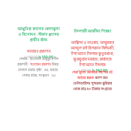
আধুনিক কালের খেলাধুলা
থা
ইসলামী আকীদা শিক্ষা
ও বিনোদন : ঈমান ধ্বংসের
প্রাচীন ফাঁদ
আক্বিদা ও তাওবাহ
,
আবুবকর
আব্দুল হাই মিশকাত সিদ্দিকী
,
লেখক 
সত্যায়ন প্রকাশন
ইশা'আতে ইসলাম কুতুবখানা
,
সা
৳
110.00
৳
140.00
ফুরফুরার দরবার।
,
মার্কাজে
লেখক : মাওলানা মামুনুর রশীদ
প্র
ইশা'আতে ইসলাম
প্রকাশনী :
সত্যায়ন প্রকাশন
বিষয় :
আল
৳
162.00
হালাল হারাম পৃষ্ঠা : 88, কভার :
৳
250.00
প
সেরা মূল্যে আপনার পছন্দের বই
পেপার ব্যাক, সংস্করণ : 1st
অর্ডার করুন!
ক্যাশ অন
Publshed, 2022 ভাষা : বাংলা
ডেলিভারিসহ সুন্দরবন কুরিয়ার
থেকে মাত্র ৫০ টাকায় সংগ্রহের
সুযোগ। [শর্ত প্রযোজ্য]
Title:
Islamic Aqeedah Education
Author:
শাইখ আবুবকর আব্দুল
হাই মিশকাত সিদ্দিকী
(Sheikh
Abubakar Abdul Hai Mishkat
Siddiqui)
Publisher:
ইশা'আতে
ইসলাম কুতুবখানা,
মার্কাজে