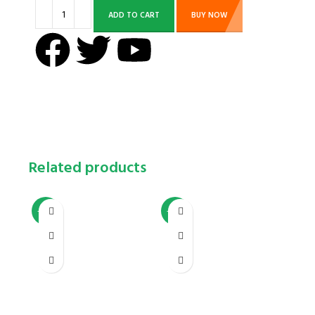
ADD TO CART
BUY NOW
Related products
-21%
-35%
-27%