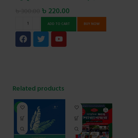
৳
220.00
৳
300.00
ADD TO CART
BUY NOW
Related products
-30%
-25%