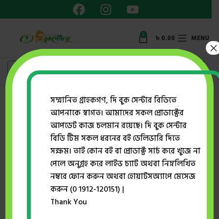
0
৳
0.00
MENU
×
সম্মানিত গ্রাহকগণ, দি বুক সেন্টার বিডিতে
আপনাকে স্বাগত। আমাদের সকল প্রোডাক্টের
Home
ইসলামে নারী
আপডেট কাজ চলমান রয়েছে। দি বুক সেন্টার
উম্মুল মুমিনিন জাইনাব বিনতে জাহাশ রাদিয়াল্লাহু আনহা
বিডি টিম সকল ধরনের বই ডেলিভারি দিতে
সক্ষম। তাই কোন বই বা প্রোডাক্ট সার্চ করে খুজে না
পেলে অনুগ্রহ করে লাইভ চ্যাট অথবা নিম্নলিখিত
-27%
নম্বরে ফোন করুন অথবা হোয়াটসঅ্যাপে মেসেজ
করুন (0 1912-120151) |
Thank You