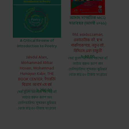
আসাদ সাম্প্রতিক MCQ
সারাবছর (আগস্ট ২০২৬)
Md. asaduzzaman
,
পূর
একাডেমিক বই
,
ছন্দ
A Critical Review of
পাবলিকেশন্স
,
নতুন বই
,
Introduction to Poetry
বিসিএস এবং চাকুরী
Kam
৳
60.00
Jahidul Alam
,
সেরা মূল্যে আপনার পছন্দের বই
Mo
Mohammad Akbar
অর্ডার করুন!
ক্যাশ অন
রা
Hosain
,
Mohammad
ডেলিভারিসহ সুন্দরবন কুরিয়ার
৳
3
Humayun Kabir
,
THE
সেরা মূ
থেকে
মাত্র ৫০ টাকায় সংগ্রহের
BOOK CENTER
,
ইংরেজি
অর্
সুযোগ। [শর্ত প্রযোজ্য]
বিভাগ: অনার্স ১ম বর্ষ
ডেলিভা
Asad Latest
৳
280.00
৳
400.00
থেকে
ম
সেরা মূল্যে আপনার পছন্দের বই
MCQ One
সুয
অর্ডার করুন!
ক্যাশ অন
Year (July
ডেলিভারিসহ সুন্দরবন কুরিয়ার
Title
:
2026 – July
থেকে মাত্র ৫০ টাকায় সংগ্রহের
2026) by
Md.
সুযোগ। [শর্ত প্রযোজ্য]
Title:
asaduzzaman
Introduction to Poetry by
Titl
Mohammad Humayun