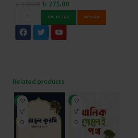
৳
275.00
৳
560.00
ADD TO CART
BUY NOW
Related products
-36%
-36%
-31%