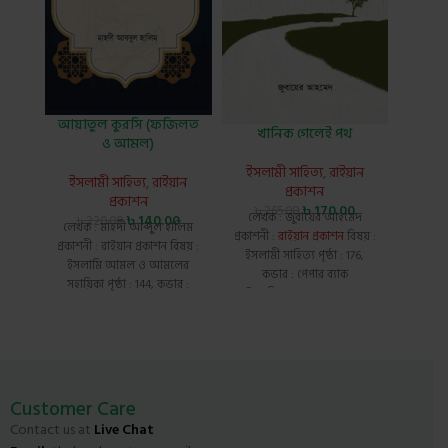
চা
আয়াতুল কুরসি (ফজিলত
খানিক গেলেই পথ
ও আমল)
ইসলামী সাহিত্য
,
রাইয়ান
ইলহা
ইসলামী সাহিত্য
,
রাইয়ান
প্রকাশন
প্রকাশন
৳
170.00
৳
265.00
৳
4
লেখক : জুবায়ের আহমেদ
৳
140.00
৳
220.00
লে
লেখক : মাহদী আব্দু্ল হালিম
প্রকাশনী :
রাইয়ান প্রকাশন
বিষয় :
মুবারক
প্রকাশনী : রাইয়ান প্রকাশন বিষয় :
ইসলামী সাহিত্য পৃষ্ঠা : 176,
ILHAM
ইসলামি আমল ও আমলের
কভার : পেপার ব্যাক
ও ঐতিহ্
সহায়িকা পৃষ্ঠা : 144, কভার :
আইএসবিএন : 9789849803454
হার্ড
পেপার ব্যাক, সংস্করণ : 1st
Publis
Published,2024 ভাষা : বাংলা
978-9
Customer Care
Contact us at
Live Chat