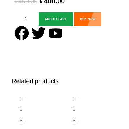
৳
400.00
৳
450.00
ADD TO CART
BUY NOW
Related products
-19%
-27%
-27%