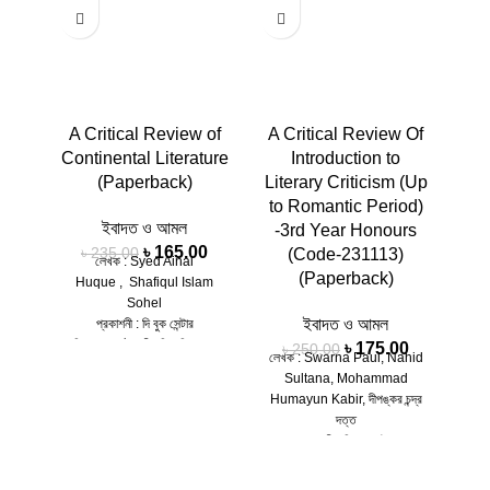
A Critical Review of
A Critical Review Of
A C
Continental Literature
Introduction to
(Paperback)
Literary Criticism (Up
to Romantic Period)
ইবাদত ও আমল
-3rd Year Honours
৳
165.00
৳
235.00
(Code-231113)
লেখক : Syed Ainal
(Paperback)
Huque , Shafiqul Islam
লেখক
Sohel
Ch
ইবাদত ও আমল
প্রকাশনী :
দি বুক সেন্টার
H
বিষয় : অনার্স, জাতীয় বিশ্ববিদ্যালয়:
৳
175.00
৳
250.00
লেখক :
Swarna Paul
, Nahid
ইংরেজি বিভাগ English
বিষ
Sultana, Mohammad
Department: Honors 1st
Humayun Kabir,
দীপঙ্কর চন্দ্র
Year
পৃষ
দত্ত
পৃষ্ঠা : 480, কভার : পেপার ব্যাক,
সংস্
প্রকাশনী :
দি বুক সেন্টার
সংস্করণ : Revised Edition,
আইএ
বিষয় :
অনার্স
,
জাতীয় বিশ্ববিদ্যালয়:
2018
ইংরেজি বিভাগ
আইএসবিএন : 9789843331113