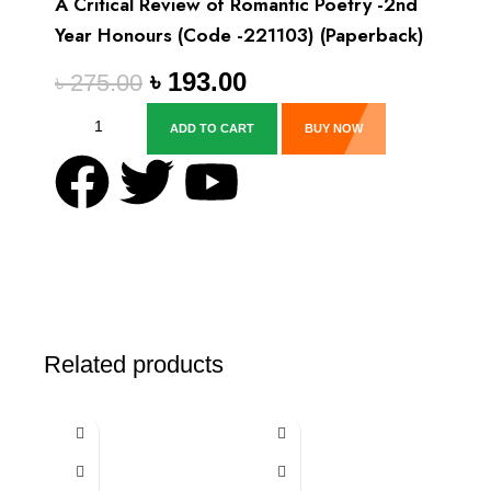
A Critical Review of Romantic Poetry -2nd
Year Honours (Code -221103) (Paperback)
৳
193.00
৳
275.00
ADD TO CART
BUY NOW
Related products
-30%
-30%
-30%