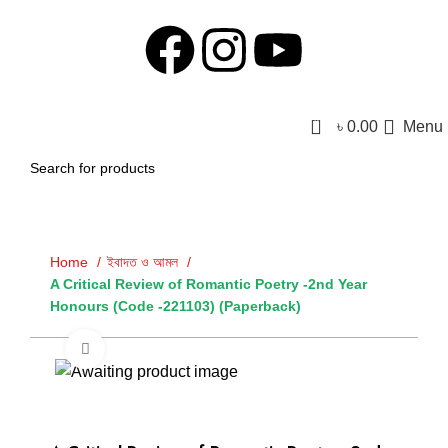
0
৳
0.00
Menu
Home
ইবাদত ও আমল
A Critical Review of Romantic Poetry -2nd Year
Honours (Code -221103) (Paperback)
Click to enlarge
-30%