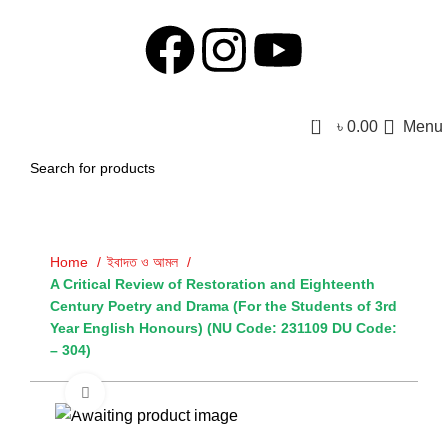
0
৳
0.00
Menu
Home
ইবাদত ও আমল
A Critical Review of Restoration and Eighteenth
Century Poetry and Drama (For the Students of 3rd
Year English Honours) (NU Code: 231109 DU Code:
– 304)
Click to enlarge
-30%