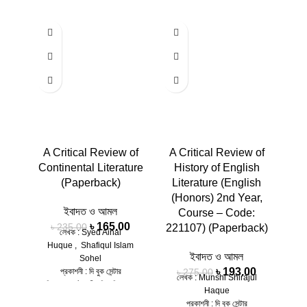
-30%
-30%
-30%
A Critical Review of
A Critical Review of
A 
Continental Literature
History of English
S
(Paperback)
Literature (English
Ei
(Honors) 2nd Year,
No
ইবাদত ও আমল
Course – Code:
(E
৳
165.00
৳
235.00
221107) (Paperback)
Ye
লেখক : Syed Ainal
23
Huque , Shafiqul Islam
ইবাদত ও আমল
Sohel
৳
193.00
প্রকাশনী :
দি বুক সেন্টার
৳
275.00
লেখক :
Munshi Shirajul
বিষয় : অনার্স, জাতীয় বিশ্ববিদ্যালয়:
Haque
ল
ইংরেজি বিভাগ English
প্রকাশনী :
দি বুক সেন্টার