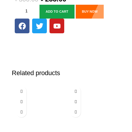
ADD TO CART
BUY NOW
Related products
-26%
-20%
-45%