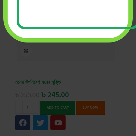
Click to enlarge
মনের উপনিবেশ মনের মুক্তি
৳
245.00
৳
250.00
ADD TO CART
BUY NOW