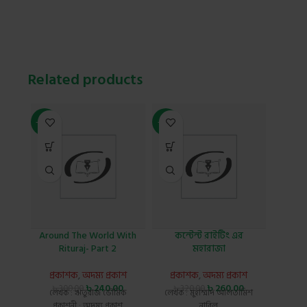
Related products
-20%
-19%
-21%
Around The World With
কন্টেন্ট রাইটিং এর
ক্যা
Rituraj- Part 2
মহারাজা
প্র
প্রকাশক
,
অদম্য প্রকাশ
প্রকাশক
,
অদম্য প্রকাশ
৳
3
লেখক
৳
240.00
৳
260.00
৳
300.00
৳
320.00
লেখক : ঋতুরাজ ভৌমিক
লেখক : মুহাম্মাদ আলতামিশ
প্রকাশনী : অদম্য প্রকাশ
নাবিল
প্রক