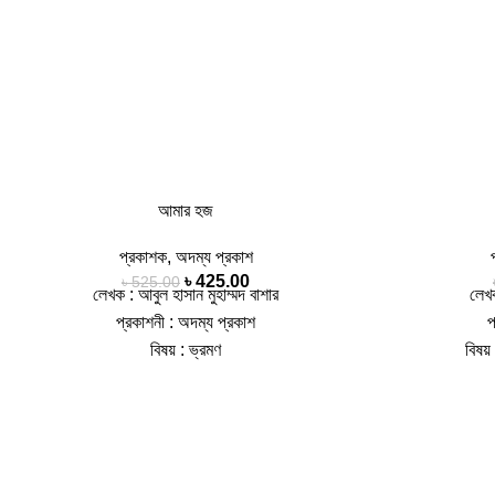
আমার হজ
প্রকাশক
,
অদম্য প্রকাশ
৳
425.00
৳
525.00
লেখক : আবুল হাসান মুহাম্মদ বাশার
লেখ
প্রকাশনী : অদম্য প্রকাশ
প
বিষয় : ভ্রমণ
বিষয
পৃষ্ঠা : 176, কভার : হার্ড কভার, সংস্করণ : 1st
পৃষ্ঠা : 112
Published, January 2024
আইএসবিএন : 9789849760887, ভাষা : বাংলা
আইএসবিএন :
‘আমার হজ’ গ্রন্থটিতে লেখকের অন্তর্নিহিত দর্শন এবং
স্বপ্ন দেখা জরু
বিশ্বাসজাত উপলব্ধি পরতে পরতে ফুটে উঠেছে। গ্রন্থটি
অবস্থায় দেখা যা