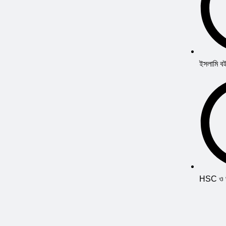
ইসলামি ব
HSC ও ভর্