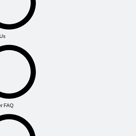
তাঁরা পেয়েও গেল চিজ স্টেশন এন এর দেখা যা চিজ স্টেশন
সি এর চেয়ে বেশি। হ এবং হেম তাদের দুঃখ ভুলতে পারলো
না। তাঁরা দিনের পর দিন অপেক্ষা করতে থাকলো। এদিকে
ক্ষুদার্থ থাকায় এবং ডিপ্রেশনে তাদের শরীর খারাপ হতে
 Us
থাকলো। তাঁরা ভয় পেতে থাকলো অন্য কোথাও গেলে যদি
তাঁরা হারিয়ে যায়, তাঁরা যদি ভালো কিছু করতে না পারে?
অনাগত ভবিষ্যৎ কেমন হবে তা নিয়ে অনিশ্চয়তায় তাঁরা তা
গ্রহণ করতে রাজি ছিল না। একদিন হ চাইলো নতুন পনিরের
খোঁজ করতে কিন্তু হেম কোনভাবেই তা হতে দিল না। বরং হ
এর উপর রাগ দেখানো শুরু করলো। একদিন হ এর রাগ
উপেক্ষা করে হেম আবার পনির খোঁজ করতে বের হল। অনেক
কষ্টের পর সেও চিজ স্টেশন এন এর খোঁজ পেলো। এরমধ্যে
অনেকবার হ কে রাজি করানোর ট্রাই করেও পারলো না। এবার
r FAQ
আপনাদের কাছে প্রশ্ন- ১) আপনি পরিবর্তন ভয় পান? ২)
সবসময় কমফোর্ট জোনে থাকতে চান? ৩) অন্য পরিবেশে
মানিয়ে নিতে পারেন না বা চান না? ৩) আপনার কি খারাপ সময়
নিয়ে কোন চিন্তা থাকে না? সবগুলো প্রশ্নের উত্তর যদি