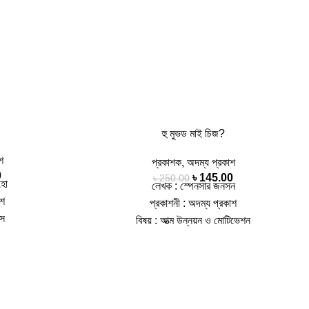
হু মুভড মাই চিজ?
শ
প্রকাশক
,
অদম্য প্রকাশ
0
৳
145.00
৳
250.00
হো
লেখক : স্পেনসার জনসন
াশ
প্রকাশনী : অদম্য প্রকাশ
াস
বিষয় : আত্ম উন্নয়ন ও মোটিভেশন
সংস্করণ : 1st
অনুবাদক :
আব্দুল্লাহ আল মামুন
4
পৃষ্ঠা : 56, কভার : পেপার ব্যাক, সংস্করণ : 1st
97797
Published, 2021
ওয়া মোটেও অসম্ভব
আইএসবিএন : 9789849492658
াবেন এক রাখাল
আসুন একটা গল্প শুনি, মন দিয়ে পড়ুন গল্পটি ২ টি ইঁদুর এবং