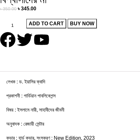
৳
345.00
৳
350.00
ADD TO CART
BUY NOW
লেখক : ড. ইয়াসির ক্বাদি
প্রকাশনী : গার্ডিয়ান পাবলিকেশন্স
বিষয় : ইসলামে নারী, সাহাবীদের জীবনী
অনুবাদক : রেজায়ী সেন্টার
কভার : হার্ড কভার, সংস্করণ : New Edition, 2023