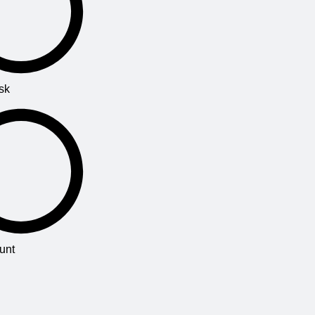
হ্যাঁ হয় তাহলে বইটি আপনার পড়া উচিৎ। হ্যাঁ, আমি “হু
মুভড মাই চিজ” বইয়ের কথা বলছি। আপনি সামনে খুব বড়
সমস্যায় পড়তে যাচ্ছেন কিংবা সমস্যার ভিতর দিয়ে যাচ্ছেন।
এই বইটি/ গল্পটি মনোযোগ দিয়ে পড়লে আপনি বুঝতে
পারবেন, আমাদের কেমন মানসিকতা নিয়ে চলা উচিৎ বা কী
করা উচিৎ? এই বইটি পড়লে অযুহাত / ভেঙ্গে না পড়ে ঘুরে
sk
দাঁড়ানোর অনেক গুলো কারণ চোখে পড়তে শুরু করবে।
unt