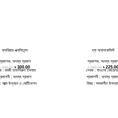
ক্যারিয়ার এক্সসিলেন্স
দ্যা অ্যালকেমিস্ট
প্রকাশক
,
অদম্য প্রকাশ
প্রকাশক
,
অদম্য প্রকা
৳
300.00
৳
225.0
৳
380.00
৳
280.00
ক : কাজী তাফসিরুল ইসলাম
লেখক : পাওলো কোয়েল
্রকাশনী : অদম্য প্রকাশ
প্রকাশনী : অদম্য প্রক
় : আত্ম উন্নয়ন ও মোটিভেশন
বিষয় : সমকালীন উপন্য
, কভার : হার্ড কভার, সংস্করণ : 1st
পৃষ্ঠা : 120, কভার : হার্ড কভার, 
Published, 2024
Published, 202
 9789849835615, ভাষা : বাংলা
আইএসবিএন : 97898495
রী। এমন স্বপ্ন দেখুন যেগুলো চোখ খোলা
সত্যিই যদি মন থেকে কিছু চান,সেটা পা
য়, যাতে আপনি সেই স্বপ্নগুলোকে বাস্তবে
না। পাওলো কোয়েলহোর এই বইটিতে প