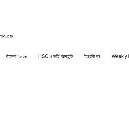
ি সিস্টেমের কিছু জায়গায় সমস্যার সম্মুখীন হতে পারেন! সাময়িক সমস
বইমেলা ২০২৬
HSC ও ভর্তি প্রস্তুতি
ইংরেজি বই
Weekly 