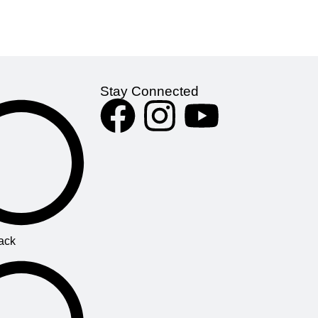
ে নাটকীয়তা,হাসি
মানুষের মত দেখতে ২ জন খর্বাকৃতির গল্প। ২ জন ইঁদুরের নাম
ি। এই অন্তর্দৃষ্টি
স্নিফ এবং স্কারি এবং বাকি ২ জনের নাম হ এবং হেম । এরা
কুল আবেদন,নিজের
চারজনই কোন একটা গোলকধাঁধার মধ্যে জীবন কাটায়।
নের চাওয়া মেটানোর
প্রতিদিন সকাল সকাল ঘুম থেকে উঠেই গোলকধাঁধার মধ্যে
দেওয়ার পাশাপাশি
দৌঁড়ে চিজ/ পনির খুঁজতে থাকে এবং পেলে তা দিয়ে জীবন
Stay Connected
ী হতে এখন পড়া শুরু
ধারণ করে। তারা পনির খুঁজে পেতে অনেক কষ্ট করতো।
সকালে ঘুম থেকে উঠে হ এবং হেম জগিং স্যুট এবং জুতা পরে
নিত যাতে তাদের দৌঁড়ে পনির খুজঁতে কোন অসুবিধা না হয়।
কিন্তু একদিন!! একদিন তারা ৪ জনই চিজ স্টেশন সি তে
বিশাল পনিরের মজুদ পেলো। এমন চিজ দেখে তারা পাগল
প্রায়। তাঁরা তাদের জুতা ছুড়ে ফেলে সেখানেই জীবন যাপন
শুরু করলো। কোন চিন্তা ভাবনা ছাড়াই তাঁরা ধরে নিল তাদের
বাকি জীবন এভাবেই চলে যাবে। হঠাৎ একদিন!! তাঁরা চিজ
ack
স্টেশন সি তে গিয়ে দেখলো সেখানে কোন পনির নেই। এটা
দেখে হ এবং হেম পাগল এর মত অবস্থা। তাঁরা চিৎকার করে
উঠলো, “না এমন হতে পারে না। এটা অন্যায়। আমাদের
সাথে এটা হতে পারে না। ” অন্যদিকে স্নিফ এবং স্কারি এটা
দেখে তাঁরা অন্য দিকে পনির খুজতে শুরু করলো। একদিন