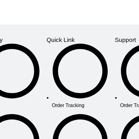
। এমন স্বপ্ন, যা আপনাকে ঘুমাতে দেয়
বালকের মন্ত্রমুগ্ধ অভিজ্ঞতা,যা আপনাক
খুন, যতই অসম্ভব বা অদ্ভুত মনে হোক,
ঠাট্টার মধ্যেও দিবে একটি গভীর অন্তর্দৃষ্ট
বলুক এই স্বপ্ন বাস্তব না, তাও দেখুন,
আপনাকে নিজের হৃদয়ের কথা শোনার আ
যতক্ষণ না সপ্ন টা আপনার বাস্তবতা হয়ে
স্বপ্নকে সত্যি করার,শত বাঁধা পেরিয়ে ম
তিত্বের মূল ভিত্তি হল সপ্ন নিয়ে বেচে
উপাদান যোগাবে। কল্পনার জগতকে নাড়া 
y
Quick Link
Support
াদের লক্ষ্য থেকে সরে যাচ্ছে, এর থেকে
মিষ্টি এবং বৈচিত্র্যময় একটি গল্পের সাক্ষ
হতে পারে না। স্বপ্ন এবং লক্ষ্য হলো
করে দিন এই বইটি।
 শক্তি, এবং এই বইটি হলো সেই শক্তির
ই বইটি লিখেছি পরামর্শদাতার ভূমিকায়,
 সম্পূর্ণ সক্ষমতা কাজে লাগাতে পারেন।
সেলেন্স” আপনাকে দেখাবে কিভাবে আপনার
শ্বাস্য সম্ভাবনায় পরিণত করা যায়। এই
 সাথে ভাগ করবে লেখকের অভিজ্ঞতা
Order Tracking
Order Tr