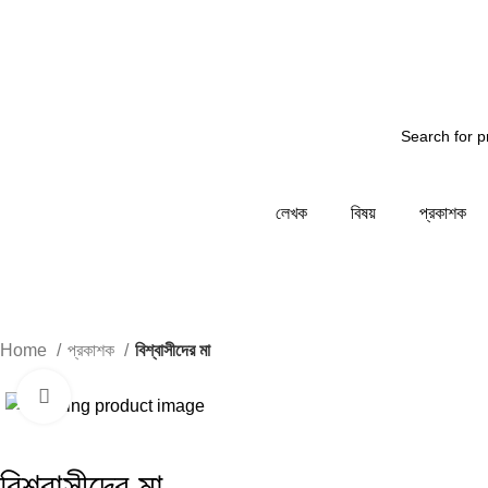
য জানাচ্ছি - আমাদের সিস্টেম রক্ষনাবেক্ষনের কাজ চলছে... তাই আপন
লেখক
বিষয়
প্রকাশক
Home
প্রকাশক
বিশ্বাসীদের মা
Click to enlarge
-1%
-1%
বিশ্বাসীদের মা