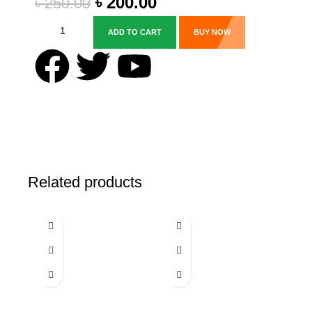
৳
200.00
৳
250.00
ADD TO CART
BUY NOW
Related products
-17%
-20%
-19%