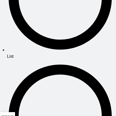
List
0