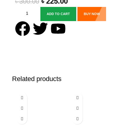
৳
225.00
৳
300.00
ADD TO CART
BUY NOW
Related products
-20%
-20%
-28%