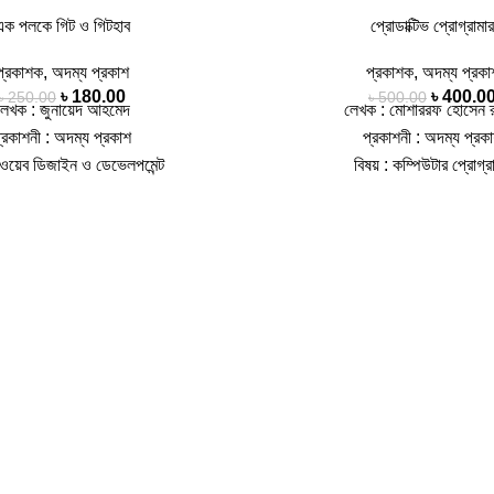
এক পলকে গিট ও গিটহাব
প্রোডাক্টিভ প্রোগ্রামার
প্রকাশক
,
অদম্য প্রকাশ
প্রকাশক
,
অদম্য প্রকা
৳
180.00
৳
400.0
৳
250.00
৳
500.00
লেখক : জুনায়েদ আহমেদ
লেখক : মোশাররফ হোসেন 
্রকাশনী : অদম্য প্রকাশ
প্রকাশনী : অদম্য প্রক
: ওয়েব ডিজাইন ও ডেভেলপমেন্ট
বিষয় : কম্পিউটার প্রোগ্র
, কভার : পেপার ব্যাক, সংস্করণ : 1st
পৃষ্ঠা : 176, কভার : হার্ড কভার, 
Published, 2024
Published, 202
িএন : 9789849856559
আইএসবিএন : 9789849835622, ভ
য়্যার ডেভেলপমেন্ট এর সাথে যুক্ত আছি
বর্তমানে অনেকেই প্রোগ্রামিং পেশাটাকে
খুবই গুরুত্বপূর্ন একটা টুল নিজের কাজকে
হিসেবে প্রতিষ্ঠিত করার চেষ্টা করছেন
্য। কিন্তু আমরা অনেকে গিট সম্পর্কে
ফিল্ডে তুলনামূলকভাবে ভালো সুযোগ-সুবিধ
কারণে,অথবা না শেখার কারণে সেটা আমাদের
অসংখ্য রিসোর্স থাকায় আমরা অনেকেই 
ক ব্যবহার করতে পারি না। অনেকে ব্যবহার
হই। কিন্তু বাস্তবতা হচ্ছে এই পেশা
িমিটেড কিছু কমান্ড,টেকনিকের মধ্যেই
যেমন খুবই প্যাশনেট হতে হবে, সেইসাথ
কিন্তু গিট আসলে খুবই পাওয়ারফুল একটা
ধৈর্য্যশীল, মোটিভেটেড ও শৃঙ্খলার ম
 কোনো সন্দেহ নাই। জাস্ট আমাদের একটু
অন্যথায় এই পেশা প্রতিনিয়ত পরিবর্তনশী