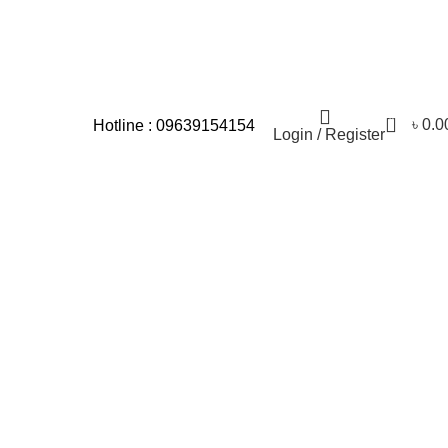
 জন্য আমরা আন্তরিকভাবে দুঃখিত।
0
৳
0.0
Hotline : 09639154154
Login / Register