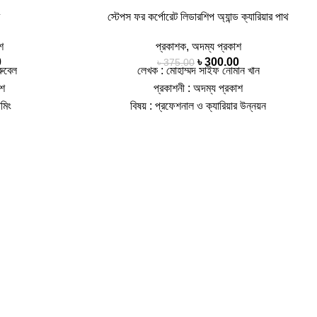
স্টেপস ফর কর্পোরেট লিডারশিপ অ্যান্ড ক্যারিয়ার পাথ
শ
প্রকাশক
,
অদম্য প্রকাশ
0
৳
300.00
৳
375.00
রুবেল
লেখক : মোহাম্মদ সাইফ নোমান খান
াশ
প্রকাশনী : অদম্য প্রকাশ
ামিং
বিষয় : প্রফেশনাল ও ক্যারিয়ার উন্নয়ন
সংস্করণ : 1st
পৃষ্ঠা : 152, কভার : হার্ড কভার, সংস্করণ : 1st
4
Published, 2023
াষা : বাংলা
আইএসবিএন : 9789849760870, ভাষা : বাংলা
 খুব সহজ-সরল পেশা
আজকে অফিসের কোনো মিটিংয়ে আপনি অংশগ্রহণ
 নানান উপায়ে।এই
করেছেন, কিন্তু নিজের বক্তব্য তুলে ধরতে পারেননি?
া ও বিভিন্ন বিষয়ে
আজকে কোনো ইন্টার্নশিপের প্রজেক্ট রিপোর্ট জমা দেওয়ার কথা
এই পেশায় আকৃষ্ট
ছিল, কিন্তু কথা রাখতে পারেননি? আজকে কোনো চাকরির
য় ভালো করতে হলে
ইন্টারভিউ ছিল, কিন্তু দেরি করে যাওয়ার জন্য ভালোভাবে
ে আপনাকে যথেষ্ট
নিজেকে উপস্থাপন করতে পারেননি? আপনার উত্তর যদি না
ধ্যে থাকতে হবে।
হয়, তাহলে এই বই আপনার জন্য। করপোরেট দুনিয়ার নানান
ল ও কম্পিটিশন খুব
দিক, নানান রঙ। করপোরেট পেশাজীবী নিজেকে তৈরি করতে