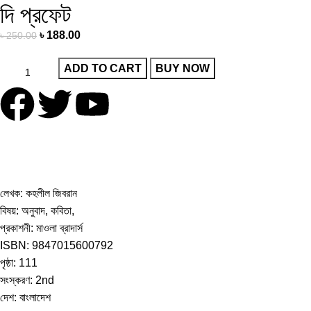
দি প্রফেট
৳
188.00
৳
250.00
ADD TO CART
BUY NOW
লেখক: কহলীল জিবরান
বিষয়: অনুবাদ, কবিতা,
প্রকাশনী: মাওলা ব্রাদার্স
ISBN: 9847015600792
পৃষ্ঠা: 111
সংস্করণ: 2nd
দেশ: বাংলাদেশ