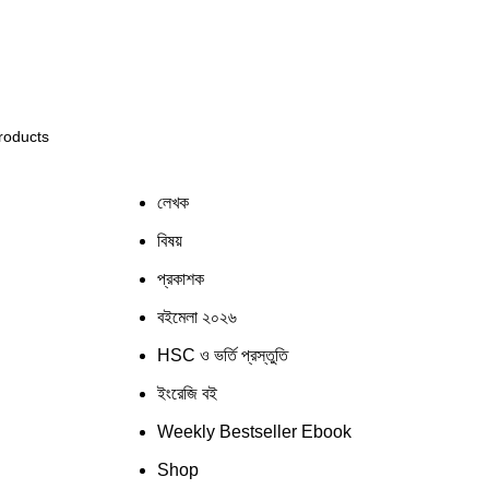
স্টেমের কিছু জায়গায় সমস্যার সম্মুখীন হতে পারেন! সাময়িক সমস্যার
লেখক
বিষয়
প্রকাশক
বইমেলা ২০২৬
HSC ও ভর্তি প্রস্তুতি
ইংরেজি বই
Weekly Bestseller Ebook
Shop