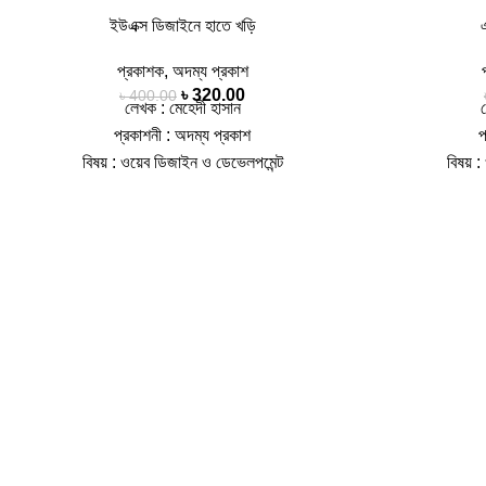
ইউএক্স ডিজাইনে হাতে খড়ি
প্রকাশক
,
অদম্য প্রকাশ
৳
320.00
৳
400.00
লেখক : মেহেদী হাসান
প্রকাশনী : অদম্য প্রকাশ
প
বিষয় : ওয়েব ডিজাইন ও ডেভেলপমেন্ট
বিষয় 
পৃষ্ঠা : 128, কভার : হার্ড কভার, সংস্করণ : 1st
পৃষ্ঠা : 120
Published, 2024
আইএসবিএন : 9789849835684
আইএসব
‘ইউএক্স ডিজাইনে হাতেখড়ি` বইটি হাতে নিলেই যেন এক
“আমরা যারা সফটও
নতুন জগতের দুয়ার খুলে যায়। এটি সেসব উৎসুক মনের
তাদের জন্য গিট 
মানুষদের জন্য লেখা,যারা ইউএক্স ডিজাইনের মায়াজালে
আরো সহজ করার জন
নিজেদের হারিয়ে ফেলতে চান। যদি আপনি ইউএক্স ডিজাইনে
যথেষ্ট না জানার 
প্রথম পা ফেলার কথা ভাবছেন অথবা এই পথে আরও এগিয়ে
প্রোজেক্টে ঠিকঠা
যেতে চাইছেন,এই বই আপনার জন্য এক অনন্য সঙ্গী হতে
করলেও খুবই ল
পারে। এই বইয়ের পাতায় পাতায় রয়েছে ইউএক্স ডিজাইনের
সীমাবদ্ধ থাকি। 
অ-আ-ক-খ,যা পাঠককে নিয়ে যাবে জ্ঞানের এক অন্বেষণে।
টুল এ ব্যাপারে