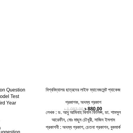
on Question
বিশ্ববিদ্যালয় ছাত্রদের লাইফ ম্যানেজমেন্ট প্যাকেজ
odel Test
প্রকাশক
,
অদম্য প্রকাশ
ird Year
৳
880.00
৳
1,083.00
লেখক : ড. আবু আমিনাহ বিলাল ফিলিপ্স, ডা. শামসুল
আরেফীন, মোঃ মাছুম চৌধুরী, সাজিদ ইসলাম
প্রকাশনী : অদম্য প্রকাশ, চেতনা প্রকাশন, বুকমার্ক
0
Suggestion