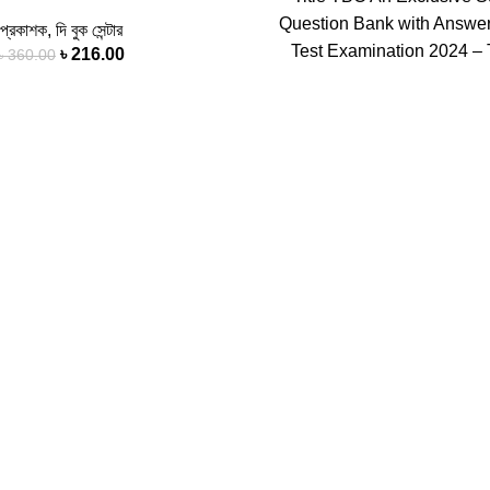
Question Bank with Answe
প্রকাশক
,
দি বুক সেন্টার
Test Examination 2024 – 
৳
216.00
৳
360.00
Author Abdullah-AL-Mija
Chowdhury , Shafi