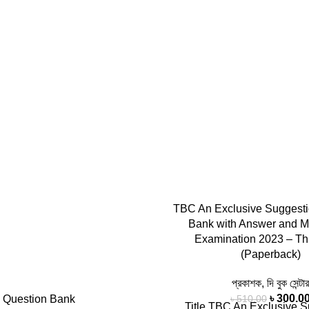
TBC An Exclusive Suggesti
Bank with Answer and M
Examination 2023 – Th
(Paperback)
প্রকাশক
,
দি বুক সেন্টার
৳
300.0
৳
510.00
Question Bank
Title TBC An Exclusive 