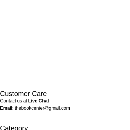
around the world with Ritu Raj as your
guide!
Customer Care
Contact us at
Live Chat
Email:
thebookcenter@gmail.com
Category