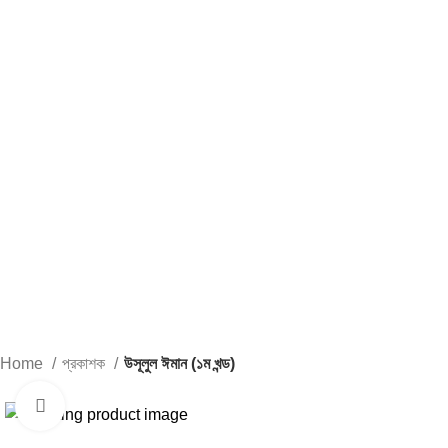
Home
প্রকাশক
উসূলুল ঈমান (১ম খন্ড)
Click to enlarge
-2%
-2%