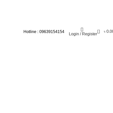
 জন্য আমরা আন্তরিকভাবে দুঃখিত।
0
৳
0.0
Hotline : 09639154154
Login / Register