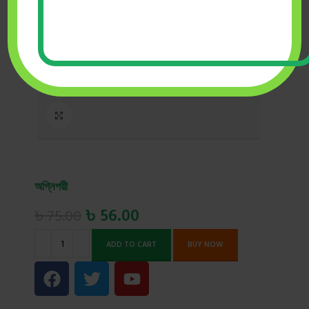
Click to enlarge
অগ্নিপয়ী
৳
56.00
৳
75.00
ADD TO CART
BUY NOW