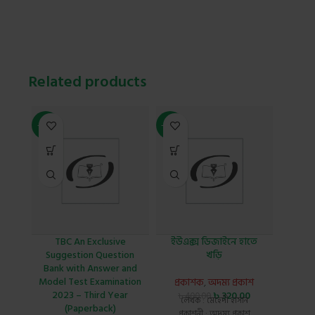
Related products
-41%
-20%
-20%
TBC An Exclusive
ইউএক্স ডিজাইনে হাতে
এ
Suggestion Question
খড়ি
Bank with Answer and
প্র
Model Test Examination
প্রকাশক
,
অদম্য প্রকাশ
৳
4
লেখক 
2023 – Third Year
৳
320.00
৳
400.00
লেখক : মেহেদী হাসান
প্রক
(Paperback)
প্রকাশনী : অদম্য প্রকাশ
বিষয় :