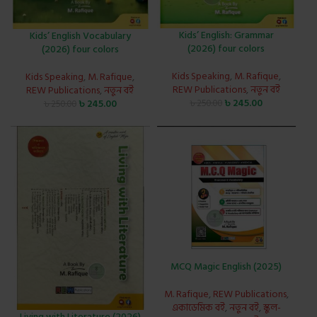
Kids’ English: Grammar
Kids’ English Vocabulary
(2026) four colors
(2026) four colors
Kids Speaking
,
M. Rafique
,
Kids Speaking
,
M. Rafique
,
REW Publications
,
নতুন বই
REW Publications
,
নতুন বই
৳
245.00
৳
245.00
৳
250.00
৳
250.00
MCQ Magic English (2025)
M. Rafique
,
REW Publications
,
একাডেমিক বই
,
নতুন বই
,
স্কুল-
Living with Literature (2026)