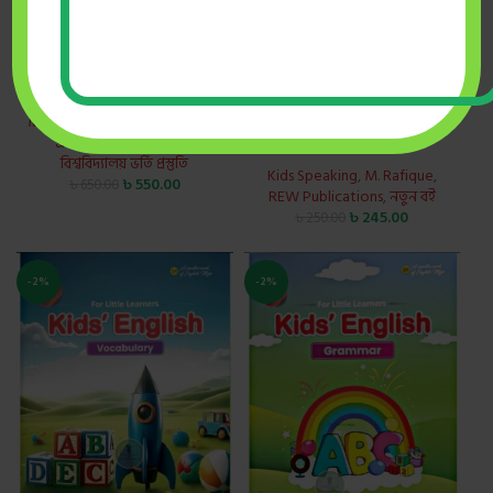
Accuracy প্রশ্নব্যাংক ও
সাজেশন্স(জুলাই ২০২৬)
Kids’ English Speaking (2026)
M. Rafique
,
REW Publications
,
four colors
একাডেমিক বই
,
নতুন বই
,
বিশ্ববিদ্যালয় ভর্তি প্রস্তুতি
Kids Speaking
,
M. Rafique
,
৳
550.00
৳
650.00
REW Publications
,
নতুন বই
৳
245.00
৳
250.00
-2%
-2%