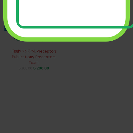
প্রিসেপটর্স NSI প্রশ্নব্যাংক ও
নিয়োগ সহায়িকা (২০২৫)
নিয়োগ সহায়িকা
,
Preceptors
Publications
,
Preceptors
Team
৳
200.00
৳
300.00