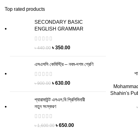
Top rated products
SECONDARY BASIC
ENGLISH GRAMMAR
৳
350.00
৳
440.00
এসএসসি কেমিস্ট্রি – নবম-দশম শ্রেণি
শা
৳
630.00
৳
900.00
Mohammad
Shahin's Pub
প্যারামাউন্ট এলএল.বি প্রিলিমিনারী
নতুন সংস্করণ
৳
650.00
৳
1,600.00