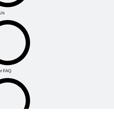
 Us
r FAQ