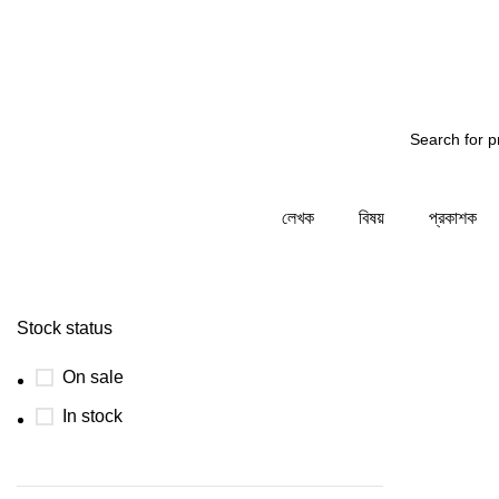
তির জন্য জানাচ্ছি - আমাদের সিস্টেম রক্ষনাবেক্ষনের কাজ চলছে... 
লেখক
বিষয়
প্রকাশক
Stock status
On sale
In stock
-35%