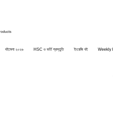
তাই আপনি সিস্টেমের কিছু জায়গায় সমস্যার সম্মুখীন হতে পারেন! সাম
বইমেলা ২০২৬
HSC ও ভর্তি প্রস্তুতি
ইংরেজি বই
Weekly 