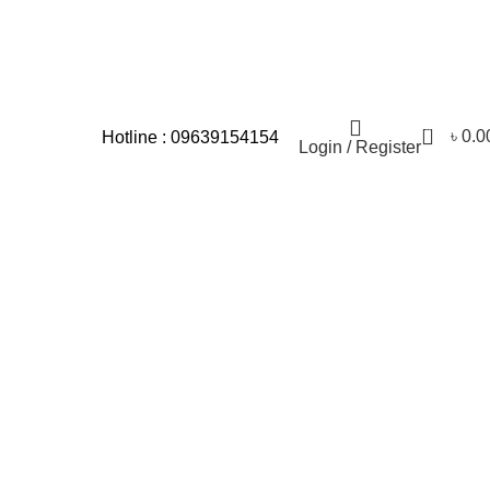
য়িক সমস্যার জন্য আমরা আন্তরিকভাবে দুঃখিত।
0
৳
0.0
Hotline : 09639154154
Login / Register