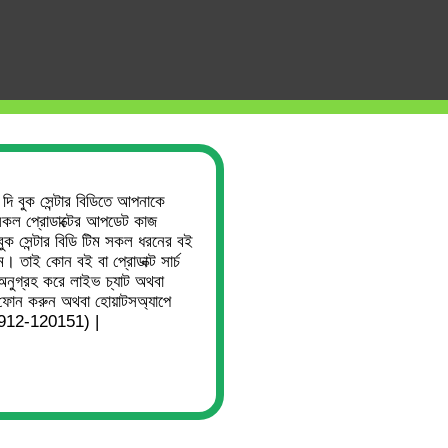
জ চলছে... তাই আপনি সিস্টেমের কিছু জায়গায় সমস্যার সম্মুখীন হতে 
বইমেলা ২০২৬
HSC ও ভর্তি প্রস্তুতি
ইংরেজি বই
Weekly B
 দি বুক সেন্টার বিডিতে আপনাকে
কল প্রোডাক্টের আপডেট কাজ
বুক সেন্টার বিডি টিম সকল ধরনের বই
ম। তাই কোন বই বা প্রোডাক্ট সার্চ
অনুগ্রহ করে লাইভ চ্যাট অথবা
S
ে ফোন করুন অথবা হোয়াটসঅ্যাপে
1912-120151) |
 নিবন্ধন – বিষয়ভিত্তিক এমসিকিউ –
ট কলেজ পর্যায়(প্রভাষক) – বিষয়কোড
– ৪০৯