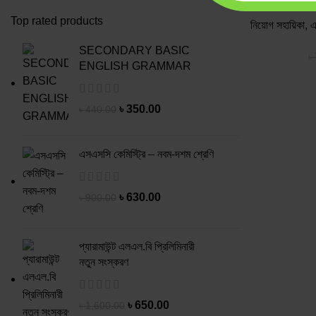
Top rated products
নিয়োগ সহায়িকা
,
এ
SECONDARY BASIC
৳
ENGLISH GRAMMAR
৳
350.00
৳
440.00
এসএসসি কেমিস্ট্রি – নবম-দশম শ্রেণি
৳
630.00
৳
900.00
প্যারামাউন্ট এলএল.বি প্রিলিমিনারী
নতুন সংস্করণ
৳
650.00
৳
1,600.00