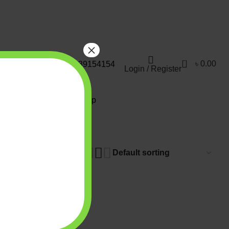
পারেন! সাময়িক সমস্যার জন্য আমরা আন্তরিকভাবে দুঃখিত।
×
0
৳
0.00
Hotline : 09639154154
Login / Register
estseller Ebook
Shop
how
9
12
18
24