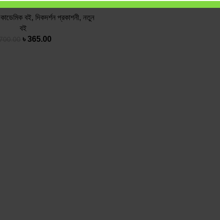
কাডেমিক বই
,
দিকদর্শন প্রকাশনী
,
নতুন
বই
৳
365.00
700.00