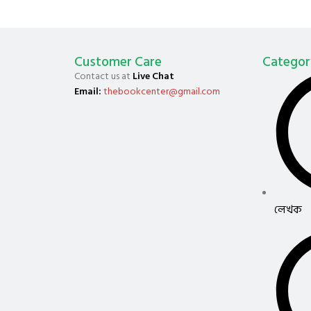
Customer Care
Categor
Contact us at
Live Chat
Email:
thebookcenter@gmail.com
লেখক