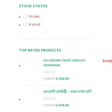
STOCK STATUS
On sale
In stock
TOP RATED PRODUCTS
SECONDARY BASIC ENGLISH
ইসলামি
GRAMMAR
৳
350.00
৳
440.00
এসএসসি কেমিস্ট্রি – নবম-দশম শ্রেণি
৳
630.00
৳
900.00