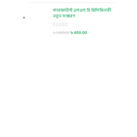
প্যারামাউন্ট এলএল.বি প্রিলিমিনারী
নতুন সংস্করণ
৳
650.00
৳
1,600.00