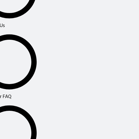
 Us
r FAQ