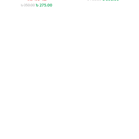
৳
275.00
৳
350.00