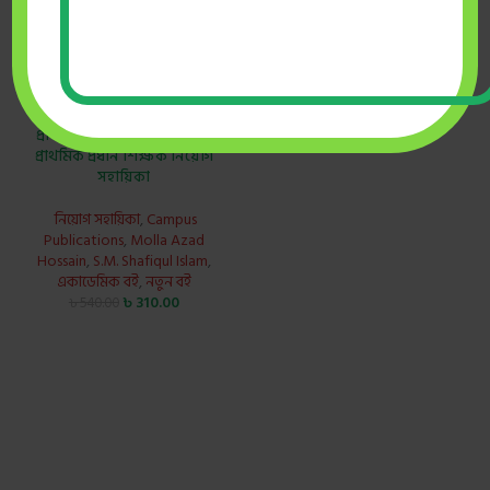
ক্যাম্পাস প্রাক-প্রাথমিক ও
প্রাথমিক সহকারী শিক্ষক এবং
প্রাথমিক প্রধান শিক্ষক নিয়োগ
সহায়িকা
নিয়োগ সহায়িকা
,
Campus
Publications
,
Molla Azad
Hossain
,
S.M. Shafiqul Islam
,
একাডেমিক বই
,
নতুন বই
৳
310.00
৳
540.00