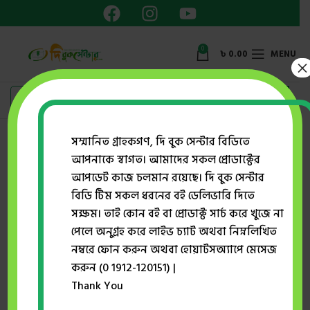
0
৳
0.00
MENU
×
সম্মানিত গ্রাহকগণ, দি বুক সেন্টার বিডিতে
উমেরা আহমেদ
আপনাকে স্বাগত। আমাদের সকল প্রোডাক্টের
আপডেট কাজ চলমান রয়েছে। দি বুক সেন্টার
Showing all 7 results
বিডি টিম সকল ধরনের বই ডেলিভারি দিতে
Show sidebar
সক্ষম। তাই কোন বই বা প্রোডাক্ট সার্চ করে খুজে না
পেলে অনুগ্রহ করে লাইভ চ্যাট অথবা নিম্নলিখিত
নম্বরে ফোন করুন অথবা হোয়াটসঅ্যাপে মেসেজ
-36%
-42%
করুন (0 1912-120151) |
Thank You