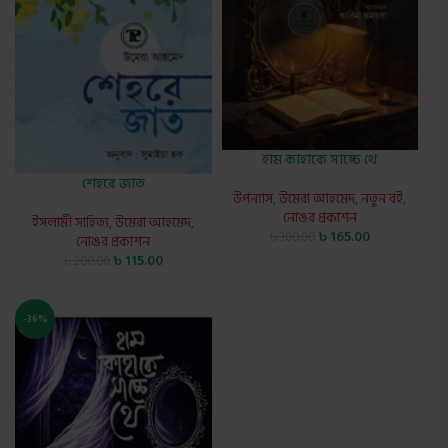
হাম কাহাকে সাচ্চে থে
শেহরে জাত
উপন্যাস
,
উমেরা আহমেদ
,
নতুন বই
,
নোঙর প্রকাশন
ইসলামী সাহিত্য
,
উমেরা আহমেদ
,
৳
165.00
৳
300.00
নোঙর প্রকাশন
৳
115.00
৳
200.00
-36%