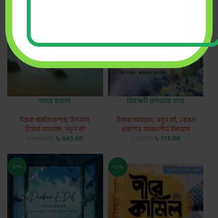
আবে হায়াত
জিন্দেগী গুলজার হ্যায়
ইজরা পাবলিকেশন্স
,
উপন্যাস
,
উমেরা আহমেদ
,
নতুন বই
,
নোঙর
উমেরা আহমেদ
,
নতুন বই
প্রকাশন
,
সমকালীন উপন্যাস
৳
645.00
৳
175.00
৳
1,000.00
৳
300.00
-51%
-51%