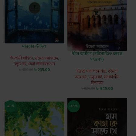
দারবার-ই-দিল
পীরে কামিল (পরিমার্জিত অখণ্ড
ইসলামী সাহিত্য
,
উমেরা আহমেদ
,
সংস্করণ)
নতুন বই
,
সেরা পাবলিকেশন
৳
235.00
৳
480.00
ইজরা পাবলিকেশন্স
,
উমেরা
আহমেদ
,
নতুন বই
,
সমকালীন
উপন্যাস
৳
445.00
৳
900.00
-43%
-45%