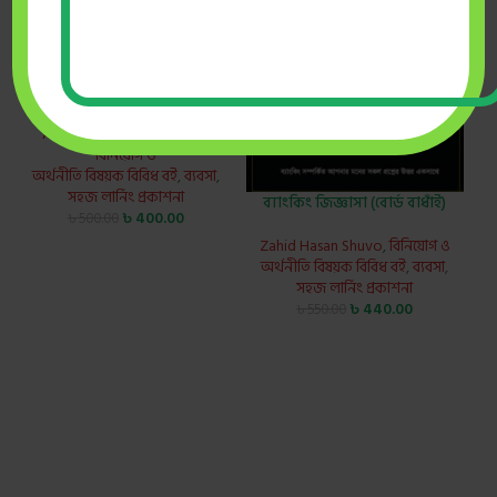
ব্যাংক লোনের ধারণা (বোর্ড
বাধাঁই)
Antu Chowdhury
,
নতুন বই
,
বিনিয়োগ ও
অর্থনীতি বিষয়ক বিবিধ বই
,
ব্যবসা
,
সহজ লার্নিং প্রকাশনা
ব্যাংকিং জিজ্ঞাসা (বোর্ড বাধাঁই)
৳
400.00
৳
500.00
Zahid Hasan Shuvo
,
বিনিয়োগ ও
অর্থনীতি বিষয়ক বিবিধ বই
,
ব্যবসা
,
সহজ লার্নিং প্রকাশনা
৳
440.00
৳
550.00