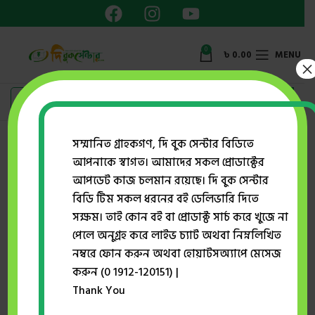
0
৳
0.00
MENU
×
সম্মানিত গ্রাহকগণ, দি বুক সেন্টার বিডিতে
সহজ লার্নিং প্রকাশনা
আপনাকে স্বাগত। আমাদের সকল প্রোডাক্টের
আপডেট কাজ চলমান রয়েছে। দি বুক সেন্টার
Showing all 2 results
বিডি টিম সকল ধরনের বই ডেলিভারি দিতে
Show sidebar
সক্ষম। তাই কোন বই বা প্রোডাক্ট সার্চ করে খুজে না
পেলে অনুগ্রহ করে লাইভ চ্যাট অথবা নিম্নলিখিত
নম্বরে ফোন করুন অথবা হোয়াটসঅ্যাপে মেসেজ
-20%
-20%
করুন (0 1912-120151) |
Thank You