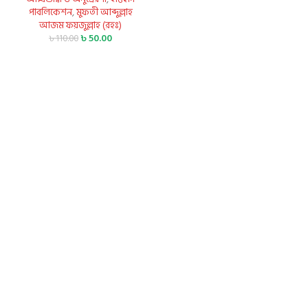
পাবলিকেশন
,
মুফতী আব্দুল্লাহ
আজম ফয়জুল্লাহ (রহঃ)
৳
50.00
৳
110.00