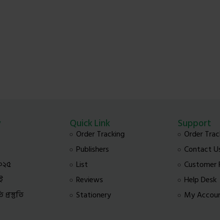
y
Quick Link
Support
Order Tracking
Order Trac
Publishers
Contact U
০২৫
List
Customer
ই
Reviews
Help Desk
প্রস্তুতি
Stationery
My Accou