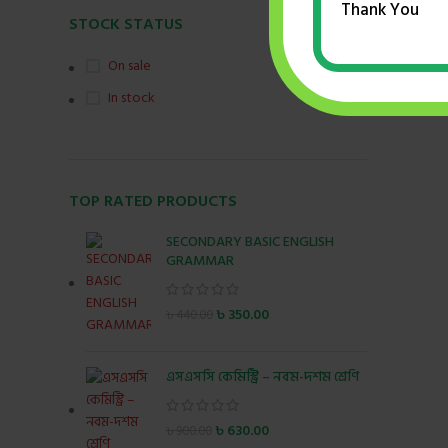
Thank You
STOCK STATUS
Md. Fazl
Library
,
ইঞ্জি
On sale
In stock
TOP RATED PRODUCTS
SECONDARY BASIC ENGLISH
GRAMMAR
৳
350.00
৳
440.00
এসএসসি কেমিস্ট্রি – নবম-দশম শ্রেণি
৳
630.00
৳
900.00