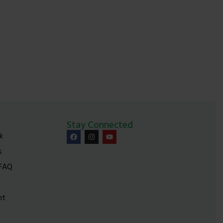
Stay Connected
k
s
 FAQ
nt