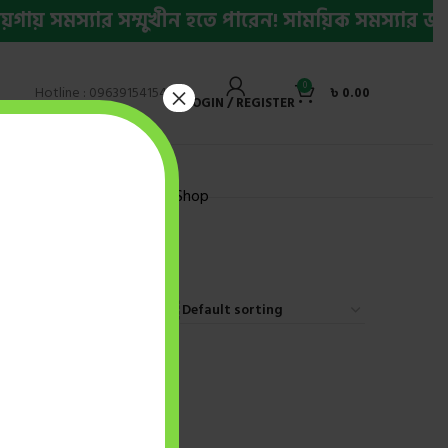
য় সমস্যার সম্মুখীন হতে পারেন! সাময়িক সমস্যার জন্য
0
×
Hotline : 09639154154
৳
0.00
LOGIN / REGISTER
ly Bestseller Ebook
Shop
m
9
12
18
24
িক্যাল
৬]