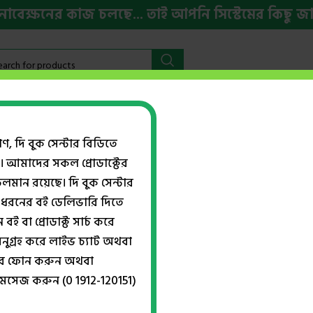
ক্ষনের কাজ চলছে... তাই আপনি সিস্টেমের কিছু জায়গা
বইমেলা ২০২৬
HSC ও ভর্তি প্রস্তুতি
ইংরেজি বই
Week
গণ, দি বুক সেন্টার বিডিতে
। আমাদের সকল প্রোডাক্টের
Md. Shah Ala
ান রয়েছে। দি বুক সেন্টার
ধরনের বই ডেলিভারি দিতে
Show
বই বা প্রোডাক্ট সার্চ করে
নুগ্রহ করে লাইভ চ্যাট অথবা
্বরে ফোন করুন অথবা
-25%
মেসেজ করুন (0 1912-120151)
বিপিএড সহায়িকা ব্যাচেলর অব ফিজ
এডুকেশন কোর্স [শিক্ষাবর্ষ: ২০২
ি. পি. এড সহায়িকা-(১ম সিমেস্টার)