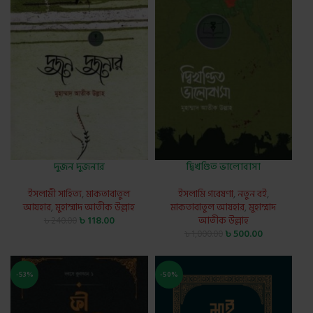
দুজন দুজনার
দ্বিখণ্ডিত ভালোবাসা
ইসলামী সাহিত্য
,
মাকতাবাতুল
ইসলামি গবেষণা
,
নতুন বই
,
আযহার
,
মুহাম্মাদ আতীক উল্লাহ
মাকতাবাতুল আযহার
,
মুহাম্মাদ
৳
118.00
আতীক উল্লাহ
৳
240.00
৳
500.00
৳
1,000.00
-53%
-50%