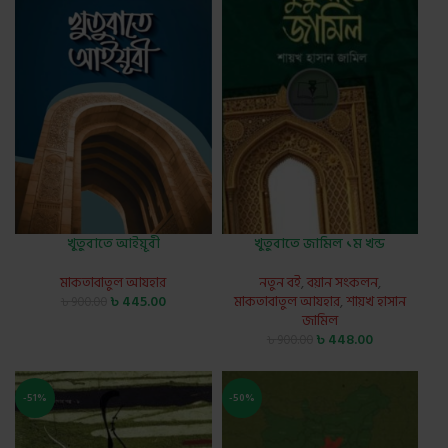
খুতুবাতে আইয়ূবী
খুতুবাতে জামিল ১ম খন্ড
মাকতাবাতুল আযহার
নতুন বই
,
বয়ান সংকলন
,
৳
445.00
মাকতাবাতুল আযহার
,
শায়খ হাসান
৳
900.00
জামিল
৳
448.00
৳
900.00
-51%
-50%