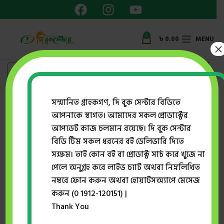
0
৳
0.00
MENU
×
সম্মানিত গ্রাহকগণ, দি বুক সেন্টার বিডিতে
মাকতাবাতুল আযহার
আপনাকে স্বাগত। আমাদের সকল প্রোডাক্টের
আপডেট কাজ চলমান রয়েছে। দি বুক সেন্টার
Showing 1–12 of 17 results
বিডি টিম সকল ধরনের বই ডেলিভারি দিতে
Show sidebar
সক্ষম। তাই কোন বই বা প্রোডাক্ট সার্চ করে খুজে না
পেলে অনুগ্রহ করে লাইভ চ্যাট অথবা নিম্নলিখিত
নম্বরে ফোন করুন অথবা হোয়াটসঅ্যাপে মেসেজ
-50%
-53%
করুন (0 1912-120151) |
Thank You