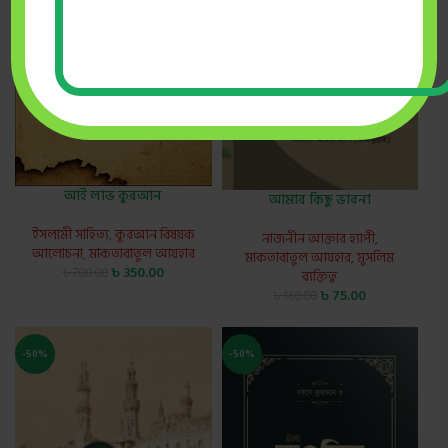
আই লাভ কুরআন
আমার কিছু ভাবনা
ইসলামী সাহিত্য
,
কুরআন বিষয়ক
নাজনীন আক্তার হ্যাপী
,
আলোচনা
,
মাকতাবাতুল আযহার
মাকতাবাতুল আযহার
,
মুসলিম
৳
350.00
৳
700.00
ব্যক্তিত্ব
৳
75.00
৳
160.00
-50%
-50%