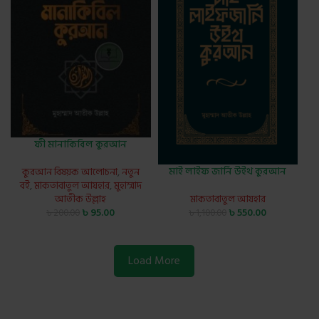
ফী মানাকিবিল কুরআন
মাই লাইফ জার্নি উইথ কুরআন
কুরআন বিষয়ক আলোচনা
,
নতুন
বই
,
মাকতাবাতুল আযহার
,
মুহাম্মাদ
মাকতাবাতুল আযহার
আতীক উল্লাহ
৳
550.00
৳
95.00
৳
1,100.00
৳
200.00
Load More