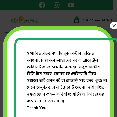
0
৳
0.00
MENU
×
সম্মানিত গ্রাহকগণ, দি বুক সেন্টার বিডিতে
ক্লাস লেকচার অনার্স
আপনাকে স্বাগত। আমাদের সকল প্রোডাক্টের
আপডেট কাজ চলমান রয়েছে। দি বুক সেন্টার
Showing all 5 results
বিডি টিম সকল ধরনের বই ডেলিভারি দিতে
Show sidebar
সক্ষম। তাই কোন বই বা প্রোডাক্ট সার্চ করে খুজে না
পেলে অনুগ্রহ করে লাইভ চ্যাট অথবা নিম্নলিখিত
নম্বরে ফোন করুন অথবা হোয়াটসঅ্যাপে মেসেজ
-10%
-10%
করুন (0 1912-120151) |
Thank You