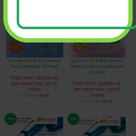
Lecture 16th & 17th Century
Lecture 17th & 18th Century
Poetry (Honours 3rd Year)
Non-Fictional Prose (Honours
3rd Year)
ইংরেজি সাহিত্য
,
একাডেমিক বই
,
ক্লাস লেকচার অনার্স
,
নতুন বই
,
ইংরেজি সাহিত্য
,
একাডেমিক বই
,
লেকচার
ক্লাস লেকচার অনার্স
,
নতুন বই
,
৳
135.00
লেকচার
৳
150.00
৳
126.00
৳
140.00
-10%
-10%