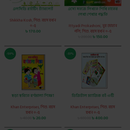
এলসিডি রাইটিং ট্যাবলেট
এসো সহজে লিখতে শিখি হাতের
লেখা শেখার পদ্ধতি
Shikkha Kosh
,
শিশু. বয়স যখন
০-৫
Ittyadi Prokashoni
,
নূর জাহান
৳
170.00
পলি
,
শিশু. বয়স যখন ০-৫
৳
150.00
৳
200.00
-50%
-33%
ছড়া ছবিতে বর্ণমালা শিক্ষা
ডিজিটাল ম্যাজিক বই-৩টি
Khan Enterprises
,
শিশু. বয়স
Khan Enterprises
,
শিশু. বয়স
যখন ০-৫
যখন ০-৫
৳
20.00
৳
400.00
৳
40.00
৳
600.00