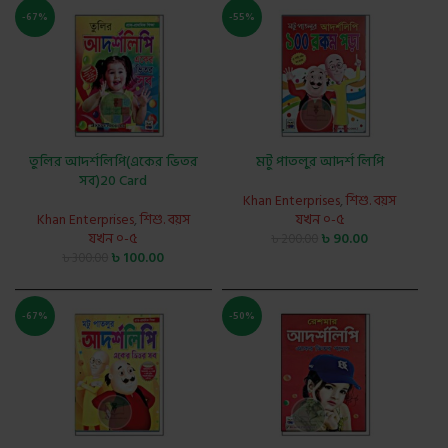
-67%
-55%
তুলির আদর্শলিপি(একের ভিতর
মটু পাতলুর আদর্শ লিপি
সব)20 Card
Khan Enterprises
,
শিশু. বয়স
Khan Enterprises
,
শিশু. বয়স
যখন ০-৫
যখন ০-৫
৳
90.00
৳
200.00
৳
100.00
৳
300.00
-67%
-50%