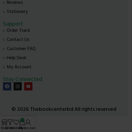
Reviews
Stationery
Support
Order Track
Contact Us
Customer FAQ
Help Desk
My Account
Stay Connected
© 2026 Thebookcenterbd All rights reserved
0
Shop
Filters
Wishlist
Cart
My account