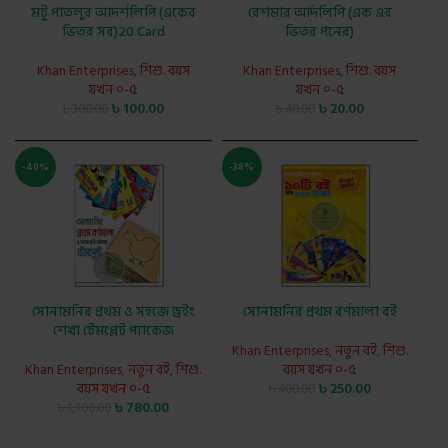
মটু পাতলুর আদর্শলিপি (একের
রেশমার আর্দলিপি (এক এর
ভিতর সব)20 Card
ভিতর পনের)
Khan Enterprises
,
শিশু. বয়স
Khan Enterprises
,
শিশু. বয়স
যখন ০-৫
যখন ০-৫
৳
100.00
৳
20.00
৳
300.00
৳
40.00
-40%
-38%
সোনামনির প্রথম ও সহজে ড্রইং
সোনামনির প্রথম বর্ণমালা বই
শেখা টেমপ্লেট প্যাকেজ
Khan Enterprises
,
নতুন বই
,
শিশু.
Khan Enterprises
,
নতুন বই
,
শিশু.
বয়স যখন ০-৫
বয়স যখন ০-৫
৳
250.00
৳
400.00
৳
780.00
৳
1,300.00