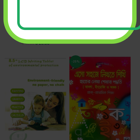
ইন্টেলিজেন্ট টকিং বুক (৩২ পৃষ্টা)
ABC with Spelling (4 Card)
Shikkha Kosh
,
শিশু. বয়স যখন
Khan Enterprises
,
শিশু. বয়স
০-৫
যখন ০-৫
৳
750.00
৳
20.00
৳
40.00
-25%