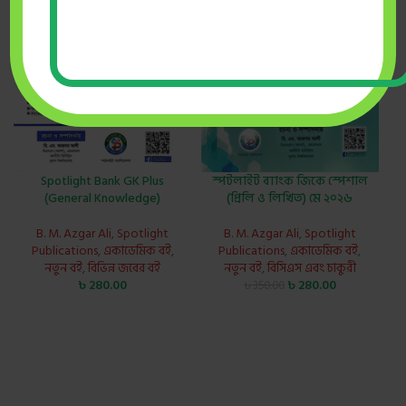
Spotlight Bank GK Plus
স্পটলাইট ব্যাংক জিকে স্পেশাল
(General Knowledge)
(প্রিলি ও লিখিত) মে ২০২৬
B. M. Azgar Ali
,
Spotlight
B. M. Azgar Ali
,
Spotlight
Publications
,
একাডেমিক বই
,
Publications
,
একাডেমিক বই
,
নতুন বই
,
বিভিন্ন জবের বই
নতুন বই
,
বিসিএস এবং চাকুরী
৳
280.00
৳
280.00
৳
350.00