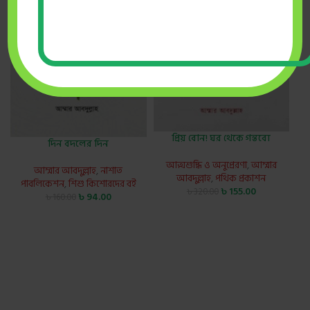
প্রিয় বোন! ঘর থেকে গন্তব্যে
দিন বদলের দিন
আত্মশুদ্ধি ও অনুপ্রেরণা
,
আম্মার
আম্মার আবদুল্লাহ
,
নাশাত
আবদুল্লাহ
,
পথিক প্রকাশন
পাবলিকেশন
,
শিশু কিশোরদের বই
৳
155.00
৳
320.00
৳
94.00
৳
160.00